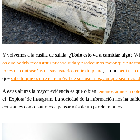
Y volvemos a la casilla de salida.
¿Todo esto va a cambiar algo?
Wha
os que podría reconstruir nuestra vida y predecirnos mejor que nuestr
, la que
lones de contraseñas de sus usuarios en texto plano
pedía la co
que
sabe lo que ocurre en el móvil de sus usuarios, aunque sea fuera 
A estas alturas la mayor evidencia es que o bien
tenemos amnesia cole
el ‘Explora’ de Instagram. La sociedad de la información nos ha traí
constantes como pararnos a pensar más de un par de minutos.