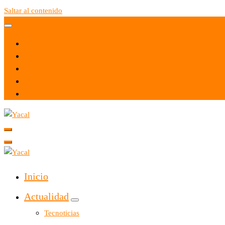
Saltar al contenido
Yacal micro hosting
Yacal micro hosting
Inicio
Actualidad
Tecnoticias