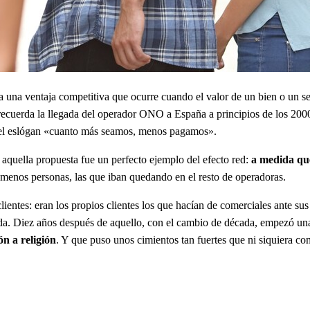
 a una ventaja competitiva que ocurre cuando el valor de un bien o un 
cuerda la llegada del operador ONO a España a principios de los 2000?
 el eslógan «cuanto más seamos, menos pagamos».
o aquella propuesta fue un perfecto ejemplo del efecto red:
a medida que
 menos personas, las que iban quedando en el resto de operadoras.
lientes: eran los propios clientes los que hacían de comerciales ante sus
a. Diez años después de aquello, con el cambio de década, empezó una r
n a religión
. Y que puso unos cimientos tan fuertes que ni siquiera co