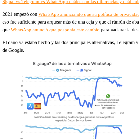
Signal vs Telegram vs WhatsApp: cuáles son las diferencias y cuál cu
2021 empezó con
WhatsApp anunciando que su política de privacida
eso fue suficiente para arquear más de una ceja y que el rúnrún de a
que
para «aclarar la des
WhatsApp anunció que posponía este cambio
El daño ya estaba hecho y las dos principales alternativas, Telegram 
de Google.