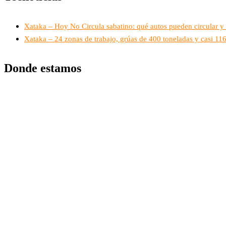
Xataka – Hoy No Circula sabatino: qué autos pueden circular y 
Xataka – 24 zonas de trabajo, grúas de 400 toneladas y casi 1
Donde estamos