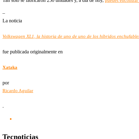
Tan solo se fabricaron 250 unidades y, a día de hoy,
puedes encontrar
–
La noticia
Volkswagen XL1, la historia de uno de uno de los híbridos enchufab
fue publicada originalmente en
Xataka
por
Ricardo Aguilar
.
Tecnoticias