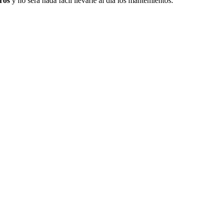
ros
y no será nada fácil llevarle al día los mantemientos.