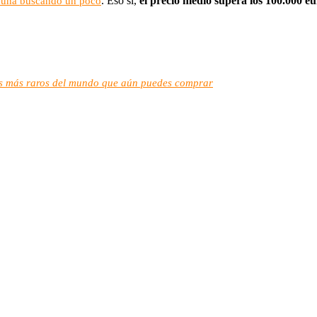
. Eso sí,
el precio medio supera los 100.000 eu
 una buscando un poco
les más raros del mundo que aún puedes comprar