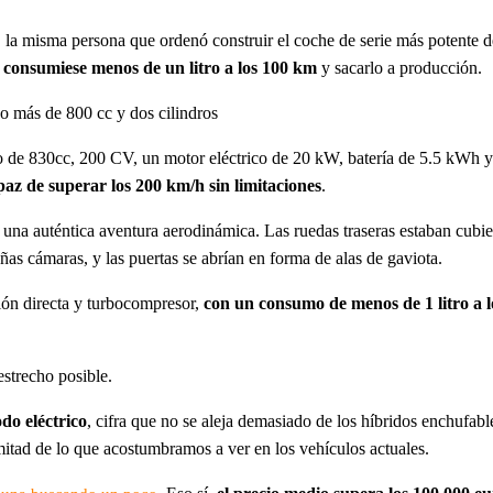
 misma persona que ordenó construir el coche de serie más potente de 
 consumiese menos de un litro a los 100 km
y sacarlo a producción.
co más de 800 cc y dos cilindros
co de 830cc, 200 CV, un motor eléctrico de 20 kW, batería de 5.5 kWh 
az de superar los 200 km/h sin limitaciones
.
a una auténtica aventura aerodinámica. Las ruedas traseras estaban cubie
ñas cámaras, y las puertas se abrían en forma de alas de gaviota.
ción directa y turbocompresor,
con un consumo de menos de 1 litro a l
estrecho posible.
do eléctrico
, cifra que no se aleja demasiado de los híbridos enchufa
mitad de lo que acostumbramos a ver en los vehículos actuales.