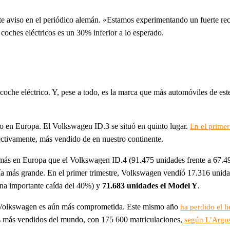
te aviso en el periódico alemán. «Estamos experimentando un fuerte rech
 coches eléctricos es un 30% inferior a lo esperado.
 coche eléctrico. Y, pese a todo, es la marca que más automóviles de e
do en Europa. El Volkswagen ID.3 se situó en quinto lugar.
En el primer
ectivamente, más vendido de en nuestro continente.
 más en Europa que el Volkswagen ID.4 (91.475 unidades frente a 67.
vía más grande. En el primer trimestre, Volkswagen vendió 17.316 unid
una importante caída del 40%) y
71.683 unidades el Model Y
.
ra Volkswagen es aún más comprometida. Este mismo año
ha perdido el li
os más vendidos del mundo, con 175 600 matriculaciones,
según L’Argu