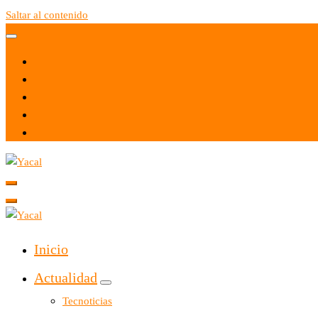
Saltar al contenido
Yacal micro hosting
Yacal micro hosting
Inicio
Actualidad
Tecnoticias