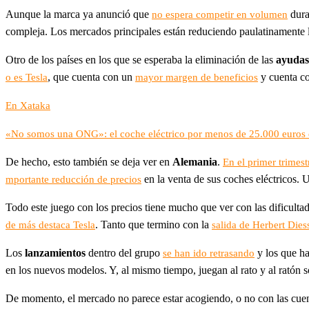
Aunque la marca ya anunció que
dura
no espera competir en volumen
compleja. Los mercados principales están reduciendo paulatinamente l
Otro de los países en los que se esperaba la eliminación de las
ayudas
, que cuenta con un
y cuenta co
o es Tesla
mayor margen de beneficios
En Xataka
«No somos una ONG»: el coche eléctrico por menos de 25.000 euros
De hecho, esto también se deja ver en
Alemania
.
En el primer trimes
en la venta de sus coches eléctricos
mportante reducción de precios
Todo este juego con los precios tiene mucho que ver con las dificult
. Tanto que termino con la
de más destaca Tesla
salida de Herbert Dies
Los
lanzamientos
dentro del grupo
y los que h
se han ido retrasando
en los nuevos modelos. Y, al mismo tiempo, juegan al rato y al ratón s
De momento, el mercado no parece estar acogiendo, o no con las cuen