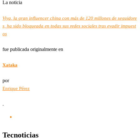
La noticia
Viya, la gran influencer china con más de 120 millones de seguidore
s, ha sido bloqueada en todas sus redes sociales tras evadir impuest
os
fue publicada originalmente en
Xataka
por
Enrique Pérez
.
Tecnoticias