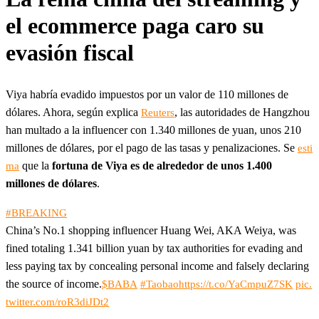
el ecommerce paga caro su
evasión fiscal
Viya habría evadido impuestos por un valor de 110 millones de
dólares. Ahora, según explica
, las autoridades de Hangzhou
Reuters
han multado a la influencer con 1.340 millones de yuan, unos 210
millones de dólares, por el pago de las tasas y penalizaciones. Se
esti
que la
fortuna de Viya es de alrededor de unos 1.400
ma
millones de dólares
.
#BREAKING
China’s No.1 shopping influencer Huang Wei, AKA Weiya, was
fined totaling 1.341 billion yuan by tax authorities for evading and
less paying tax by concealing personal income and falsely declaring
the source of income.
$BABA
#Taobao
https://t.co/YaCmpuZ7SK
pic.
twitter.com/roR3diJDt2