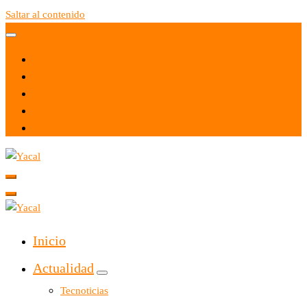
Saltar al contenido
Yacal micro hosting
Yacal micro hosting
Inicio
Actualidad
Tecnoticias