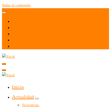
Saltar al contenido
Yacal micro hosting
Yacal micro hosting
Inicio
Actualidad
Tecnoticias