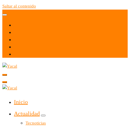
Saltar al contenido
Yacal micro hosting
Yacal micro hosting
Inicio
Actualidad
Tecnoticias