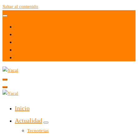
Saltar al contenido
Yacal micro hosting
Yacal micro hosting
Inicio
Actualidad
Tecnoticias