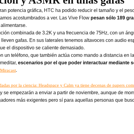
ación y ASMR en unas gafas
n potencia gráfica, HTC ha podido reducir el tamaño y el peso
stamos acostumbrados a ver. Las Vive Flow
pesan sólo 189 gr
alimentarse.
ción combinada de 3.2K y una frecuencia de 75Hz, con un ángu
lleven gafas. En sus laterales tenemos altavoces con audio es
que el dispositivo se caliente demasiado.
un teléfono, que también actúa como mando a distancia en la in
 meditar,
escenarios por el que poder interactuar mediante
.
Miracast
lidadas por la ciencia: Headspace y Calm ya tiene decenas de papers com
y se empezarán a enviar a partir de noviembre, aunque de mom
gadores más exigentes pero sí para aquellas personas que busqu