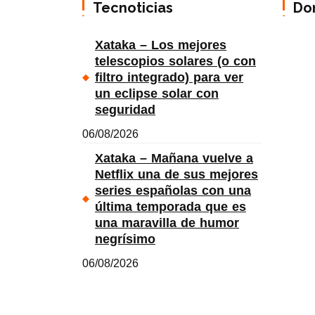
Tecnoticias
Do
Xataka – Los mejores
telescopios solares (o con
filtro integrado) para ver
un eclipse solar con
seguridad
06/08/2026
Xataka – Mañana vuelve a
Netflix una de sus mejores
series españolas con una
última temporada que es
una maravilla de humor
negrísimo
06/08/2026