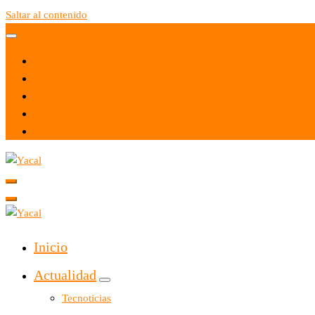
Saltar al contenido
Yacal micro hosting
Yacal micro hosting
Inicio
Actualidad
Tecnoticias