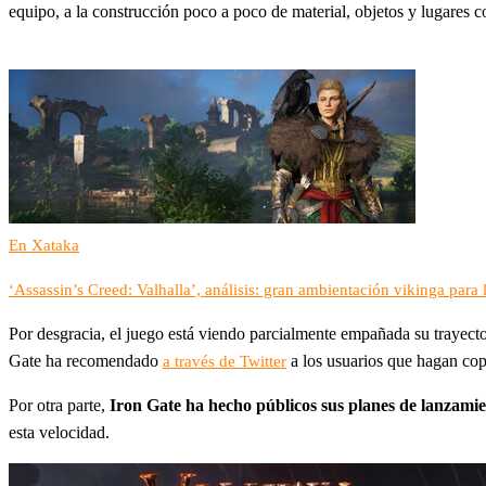
equipo, a la construcción poco a poco de material, objetos y lugares c
En Xataka
‘Assassin’s Creed: Valhalla’, análisis: gran ambientación vikinga par
Por desgracia, el juego está viendo parcialmente empañada su trayect
Gate ha recomendado
a los usuarios que hagan copi
a través de Twitter
Por otra parte,
Iron Gate ha hecho públicos sus planes de lanzami
esta velocidad.