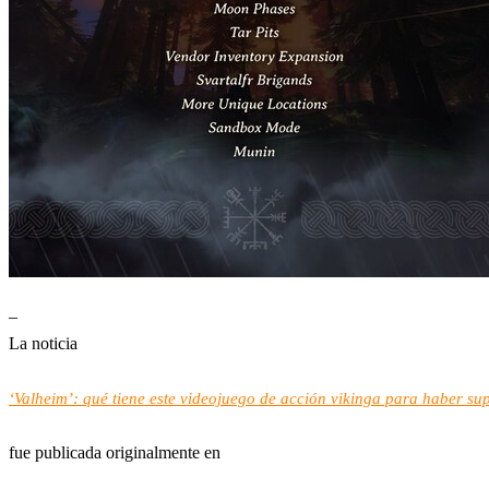
–
La noticia
‘Valheim’: qué tiene este videojuego de acción vikinga para haber s
fue publicada originalmente en