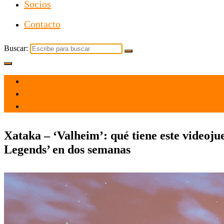
Socios
Contacto
Buscar:
el 15 Feb 2021
por
Tecnología
Xataka – ‘Valheim’: qué tiene este videoj
Legends’ en dos semanas