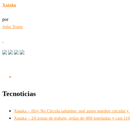
Xataka
por
John Tones
.
Tecnoticias
Xataka – Hoy No Circula sabatino: qué autos pueden circular y 
Xataka – 24 zonas de trabajo, grúas de 400 toneladas y casi 1