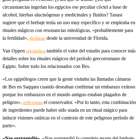
circunstancias ingerían los egipcios ese peculiar cóctel a base de
alcohol, hierbas alucinógenas y medicinales y fluidos? Tanasi
sugiere que el brebaje tenía un uso muy específico y se empleaba en
rituales mágicos con resonancias mitológicas, «probablemente para
la fertilidad»,
desde la universidad de Florida.
deslizan
Van Oppen
también el valor del estudio para conocer más
reivindica
detalles sobre los rituales mágicos del período grecorromano de
Egipto. Sobre todo los relacionados con Bes.
«Los egiptólogos creen que la gente visitaba las llamadas cámaras
de Bes en Saqqara cuando deseaban confirmar un embarazo exitoso
porque los embarazos en el mundo antiguo estaban plagados de
peligros»,
el conservador. «Por lo tanto, esta combinación
reflexiona
de ingredientes puede haber sido usada en un ritual mágico para
inducir visiones oníricas en el contexto de este peligroso período de
parto».
«Nos sorprendió»
. «Nos sorprendió la compleja receta del brebaje