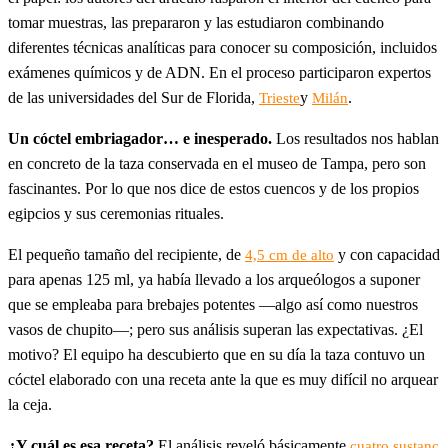
tomar muestras, las prepararon y las estudiaron combinando
diferentes técnicas analíticas para conocer su composición, incluidos
exámenes químicos y de ADN. En el proceso participaron expertos
de las universidades del Sur de Florida,
y
.
Trieste
Milán
Un cóctel embriagador… e inesperado.
Los resultados nos hablan
en concreto de la taza conservada en el museo de Tampa, pero son
fascinantes. Por lo que nos dice de estos cuencos y de los propios
egipcios y sus ceremonias rituales.
El pequeño tamaño del recipiente, de
y con capacidad
4,5 cm de alto
para apenas 125 ml, ya había llevado a los arqueólogos a suponer
que se empleaba para brebajes potentes —algo así como nuestros
vasos de chupito—; pero sus análisis superan las expectativas. ¿El
motivo? El equipo ha descubierto que en su día la taza contuvo un
cóctel elaborado con una receta ante la que es muy difícil no arquear
la ceja.
¿Y cuál es esa receta?
El análisis reveló básicamente
cuatro sustanc