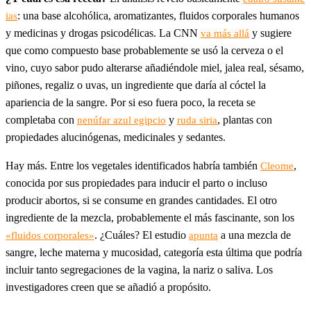
: una base alcohólica, aromatizantes, fluidos corporales humanos
ias
y medicinas y drogas psicodélicas. La CNN
y sugiere
va más allá
que como compuesto base probablemente se usó la cerveza o el
vino, cuyo sabor pudo alterarse añadiéndole miel, jalea real, sésamo,
piñones, regaliz o uvas, un ingrediente que daría al cóctel la
apariencia de la sangre. Por si eso fuera poco, la receta se
completaba con
y
, plantas con
nenúfar azul egipcio
ruda siria
propiedades alucinógenas, medicinales y sedantes.
Hay más. Entre los vegetales identificados habría también
,
Cleome
conocida por sus propiedades para inducir el parto o incluso
producir abortos, si se consume en grandes cantidades. El otro
ingrediente de la mezcla, probablemente el más fascinante, son los
. ¿Cuáles? El estudio
a una mezcla de
«fluidos corporales»
apunta
sangre, leche materna y mucosidad, categoría esta última que podría
incluir tanto segregaciones de la vagina, la nariz o saliva. Los
investigadores creen que se añadió a propósito.