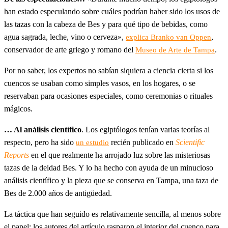
han estado especulando sobre cuáles podrían haber sido los usos de
las tazas con la cabeza de Bes y para qué tipo de bebidas, como
agua sagrada, leche, vino o cerveza»,
,
explica Branko van Oppen
conservador de arte griego y romano del
.
Museo de Arte de Tampa
Por no saber, los expertos no sabían siquiera a ciencia cierta si los
cuencos se usaban como simples vasos, en los hogares, o se
reservaban para ocasiones especiales, como ceremonias o rituales
mágicos.
… Al análisis científico
. Los egiptólogos tenían varias teorías al
respecto, pero ha sido
recién publicado en
Scientific
un estudio
Reports
en el que realmente ha arrojado luz sobre las misteriosas
tazas de la deidad Bes. Y lo ha hecho con ayuda de un minucioso
análisis científico y la pieza que se conserva en Tampa, una taza de
Bes de 2.000 años de antigüedad.
La táctica que han seguido es relativamente sencilla, al menos sobre
el papel: los autores del artículo rasparon el interior del cuenco para