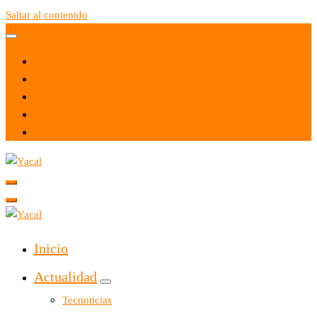
Saltar al contenido
Yacal micro hosting
Yacal micro hosting
Inicio
Actualidad
Tecnoticias