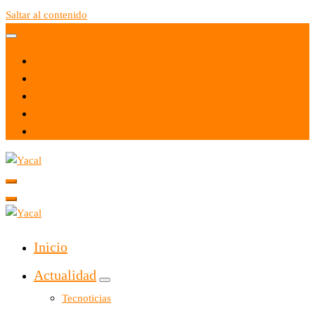
Saltar al contenido
Yacal micro hosting
Yacal micro hosting
Inicio
Actualidad
Tecnoticias