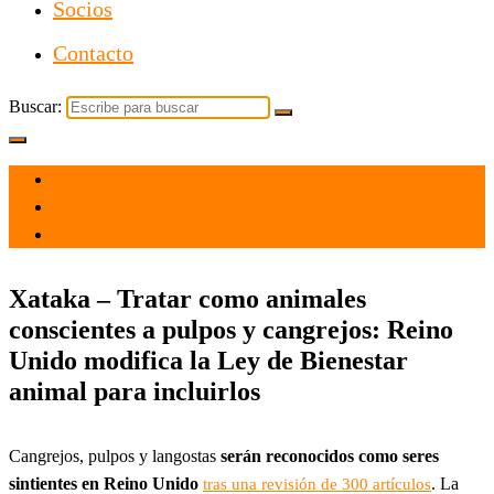
Socios
Contacto
Buscar:
el 25 Nov 2021
por
Tecnología
Xataka – Tratar como animales
conscientes a pulpos y cangrejos: Reino
Unido modifica la Ley de Bienestar
animal para incluirlos
Cangrejos, pulpos y langostas
serán reconocidos como seres
sintientes en Reino Unido
. La
tras una revisión de 300 artículos