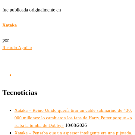
fue publicada originalmente en
Xataka
por
Ricardo Aguilar
.
Tecnoticias
Xataka – Reino Unido quería tirar un cable submarino de 430.
000 millones: lo cambiaron los fans de Harry Potter porque «p
10/08/2026
isaba la tumba de Dobby»
Xataka – Pensaba que un aspersor inteligente era una pijotada.