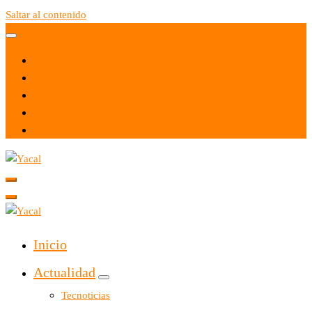
Saltar al contenido
Yacal micro hosting
Yacal micro hosting
Inicio
Actualidad
Tecnoticias