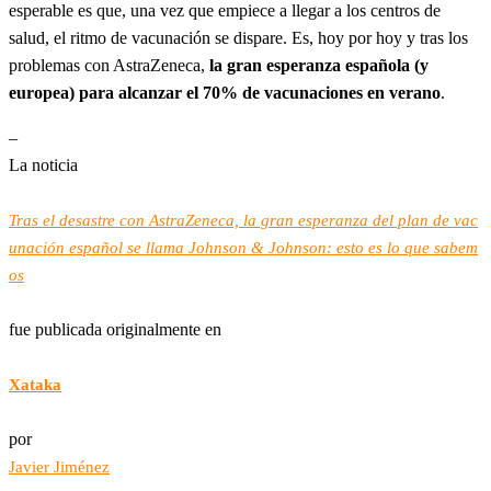
esperable es que, una vez que empiece a llegar a los centros de
salud, el ritmo de vacunación se dispare. Es, hoy por hoy y tras los
problemas con AstraZeneca,
la gran esperanza española (y
europea) para alcanzar el 70% de vacunaciones en verano
.
–
La noticia
Tras el desastre con AstraZeneca, la gran esperanza del plan de vac
unación español se llama Johnson & Johnson: esto es lo que sabem
os
fue publicada originalmente en
Xataka
por
Javier Jiménez