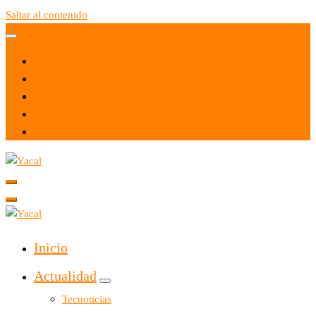
Saltar al contenido
Yacal micro hosting
Yacal micro hosting
Inicio
Actualidad
Tecnoticias