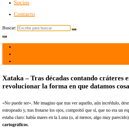
Socios
Contacto
Buscar:
el 7 Oct 2021
por
Tecnología
Xataka – Tras décadas contando cráteres e
revolucionar la forma en que datamos cosas
«No puede ser». Me imagino que tras ver aquello, aún incrédulo, desmo
estropeado y, tras frotarse los ojos, comprobó que sí, que no era un es
estaba claro: había mares en la Luna (o, al menos, algo muy parecid
cartográficos
.