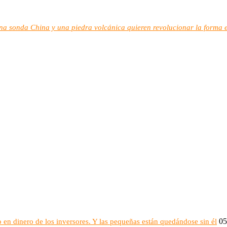
una sonda China y una piedra volcánica quieren revolucionar la forma 
05
 en dinero de los inversores. Y las pequeñas están quedándose sin él