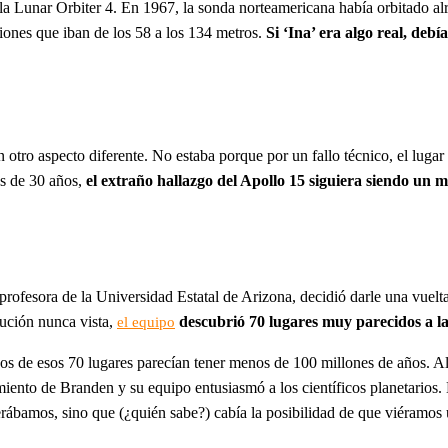
la Lunar Orbiter 4. En 1967, la sonda norteamericana había orbitado alr
ciones que iban de los 58 a los 134 metros.
Si ‘Ina’ era algo real, debí
 otro aspecto diferente. No estaba porque por un fallo técnico, el luga
ás de 30 años,
el extraño hallazgo del Apollo 15 siguiera siendo un m
 profesora de la Universidad Estatal de Arizona, decidió darle una vuel
lución nunca vista,
descubrió 70 lugares muy parecidos a la 
el equipo
chos de esos 70 lugares parecían tener menos de 100 millones de años.
iento de Branden y su equipo entusiasmó a los científicos planetarios
perábamos, sino que (¿quién sabe?) cabía la posibilidad de que viéramo