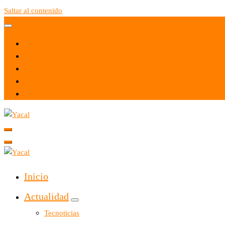
Saltar al contenido
Yacal micro hosting
Yacal micro hosting
Inicio
Actualidad
Tecnoticias