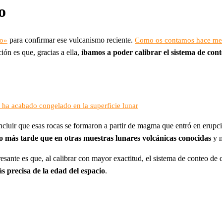
o
para confirmar ese vulcanismo reciente.
so»
Como os contamos hace me
ción es que, gracias a ella,
íbamos a poder calibrar el sistema de cont
, ha acabado congelado en la superficie lunar
ncluir que esas rocas se formaron a partir de magma que entró en erupc
o más tarde que en otras muestras lunares volcánicas conocidas
y n
sante es que, al calibrar con mayor exactitud, el sistema de conteo de 
precisa de la edad del espacio
.