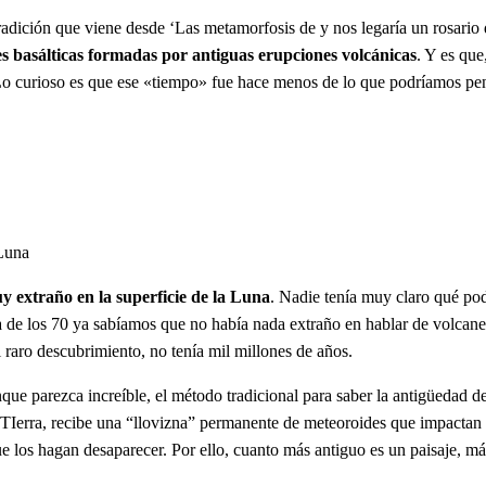
tradición que viene desde ‘Las metamorfosis de y nos legaría un rosario 
s basálticas formadas por antiguas erupciones volcánicas
. Y es que
. Lo curioso es que ese «tiempo» fue hace menos de lo que podríamos pen
 Luna
uy extraño en la superficie de la Luna
. Nadie tenía muy claro qué pod
a de los 70 ya sabíamos que no había nada extraño en hablar de volcanes
 raro descubrimiento, no tenía mil millones de años.
ue parezca increíble, el método tradicional para saber la antigüedad de l
TIerra, recibe una “llovizna” permanente de meteoroides que impactan su
ue los hagan desaparecer. Por ello, cuanto más antiguo es un paisaje, má