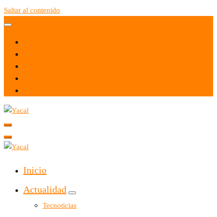
Saltar al contenido
Yacal micro hosting
Yacal micro hosting
Inicio
Actualidad
Tecnoticias