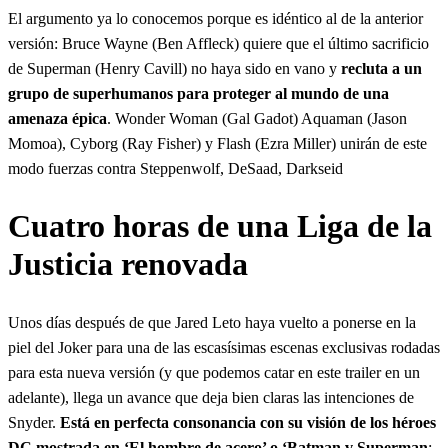
El argumento ya lo conocemos porque es idéntico al de la anterior
versión: Bruce Wayne (Ben Affleck) quiere que el último sacrificio
de Superman (Henry Cavill) no haya sido en vano y
recluta a un
grupo de superhumanos para proteger al mundo de una
amenaza épica
. Wonder Woman (Gal Gadot) Aquaman (Jason
Momoa), Cyborg (Ray Fisher) y Flash (Ezra Miller) unirán de este
modo fuerzas contra Steppenwolf, DeSaad, Darkseid
Cuatro horas de una Liga de la
Justicia renovada
Unos días después de que Jared Leto haya vuelto a ponerse en la
piel del Joker para una de las escasísimas escenas exclusivas rodadas
para esta nueva versión (y que podemos catar en este trailer en un
adelante), llega un avance que deja bien claras las intenciones de
Snyder.
Está en perfecta consonancia con su visión de los héroes
DC mostrada en ‘El hombre de acero’ o ‘Batman v Superman
: