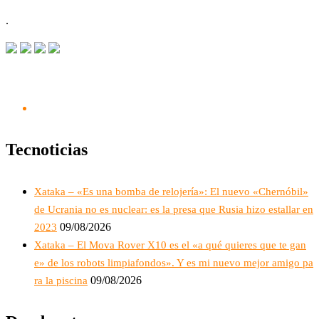
.
Tecnoticias
Xataka – «Es una bomba de relojería»: El nuevo «Chernóbil»
de Ucrania no es nuclear: es la presa que Rusia hizo estallar en
09/08/2026
2023
Xataka – El Mova Rover X10 es el «a qué quieres que te gan
e» de los robots limpiafondos». Y es mi nuevo mejor amigo pa
09/08/2026
ra la piscina