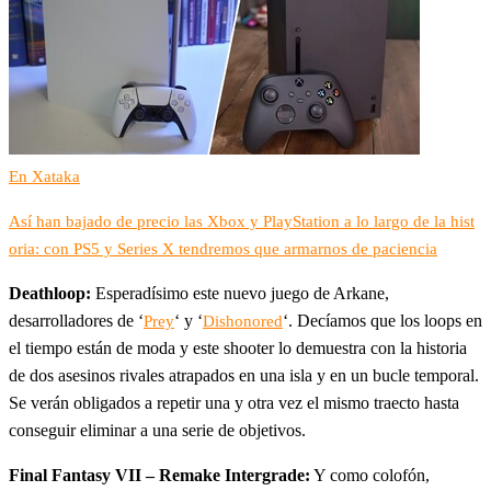
En Xataka
Así han bajado de precio las Xbox y PlayStation a lo largo de la hist
oria: con PS5 y Series X tendremos que armarnos de paciencia
Deathloop:
Esperadísimo este nuevo juego de Arkane,
desarrolladores de ‘
‘ y ‘
‘. Decíamos que los loops en
Prey
Dishonored
el tiempo están de moda y este shooter lo demuestra con la historia
de dos asesinos rivales atrapados en una isla y en un bucle temporal.
Se verán obligados a repetir una y otra vez el mismo traecto hasta
conseguir eliminar a una serie de objetivos.
Final Fantasy VII – Remake Intergrade:
Y como colofón,