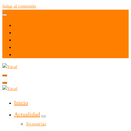
Saltar al contenido
Yacal micro hosting
Yacal micro hosting
Inicio
Actualidad
Tecnoticias