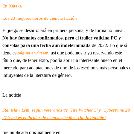
En Xataka
Los 23 mejores libros de ciencia ficción
El juego se desarrollará en primera persona, y de forma no lineal.
No hay formatos confirmados, pero el trailer vaticina PC y
consolas para una fecha aún indeterminada
de 2022. Lo que sí
tiene es
, así que podemos ir ya reservando este
página en Steam
título que, de tener éxito, podría abrir un interesante hueco en el
mercado para adaptaciones de uno de los escritores más personales e
influyentes de la literatura de género.
–
La noticia
Stanislaw Lem, según veteranos de ‘The Witcher 3’ y ‘Cyberpunk 20
77’: así es el thriller de ciencia-ficción ‘The Invincible’
fue publicada originalmente en