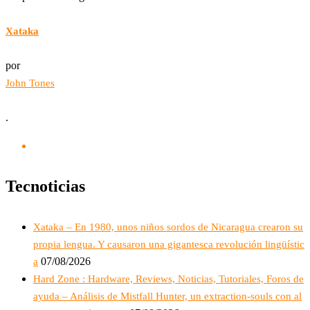
Xataka
por
John Tones
.
Tecnoticias
Xataka – En 1980, unos niños sordos de Nicaragua crearon su
propia lengua. Y causaron una gigantesca revolución lingüístic
07/08/2026
a
Hard Zone : Hardware, Reviews, Noticias, Tutoriales, Foros de
ayuda – Análisis de Mistfall Hunter, un extraction-souls con al