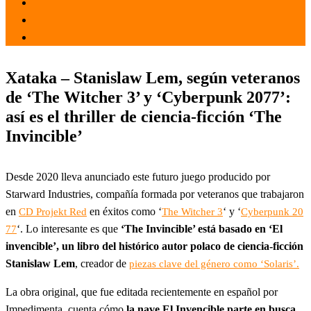
el 18 Oct 2021
por
Tecnología
Xataka – Stanislaw Lem, según veteranos
de ‘The Witcher 3’ y ‘Cyberpunk 2077’:
así es el thriller de ciencia-ficción ‘The
Invincible’
Desde 2020 lleva anunciado este futuro juego producido por
Starward Industries, compañía formada por veteranos que trabajaron
en
en éxitos como ‘
‘ y ‘
CD Projekt Red
The Witcher 3
Cyberpunk 20
‘. Lo interesante es que
‘The Invincible’ está basado en ‘El
77
invencible’, un libro del histórico autor polaco de ciencia-ficción
Stanislaw Lem
, creador de
piezas clave del género como ‘Solaris’.
La obra original, que fue editada recientemente en español por
Impedimenta, cuenta cómo
la nave El Invencible parte en busca