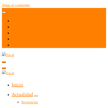
Saltar al contenido
Yacal micro hosting
Yacal micro hosting
Inicio
Actualidad
Tecnoticias