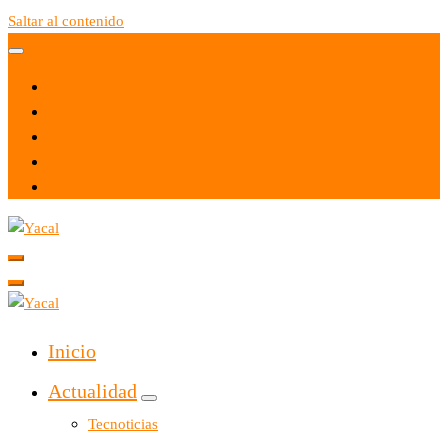
Saltar al contenido
Yacal micro hosting
Yacal micro hosting
Inicio
Actualidad
Tecnoticias