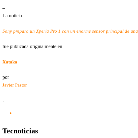
–
La noticia
Sony prepara un Xperia Pro 1 con un enorme sensor principal de una
fue publicada originalmente en
Xataka
por
Javier Pastor
.
Tecnoticias