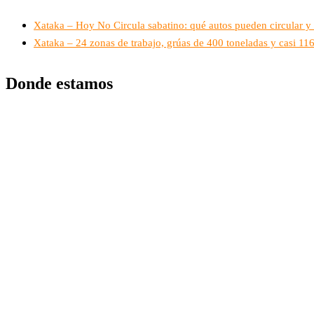
Xataka – Hoy No Circula sabatino: qué autos pueden circular y 
Xataka – 24 zonas de trabajo, grúas de 400 toneladas y casi 1
Donde estamos