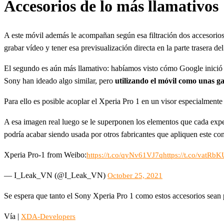
Accesorios de lo más llamativos
A este móvil además le acompañan según esa filtración dos accesorios
grabar vídeo y tener esa previsualización directa en la parte trasera 
El segundo es aún más llamativo: habíamos visto cómo Google inició la
Sony han ideado algo similar, pero
utilizando el móvil como unas g
Para ello es posible acoplar el Xperia Pro 1 en un visor especialment
A esa imagen real luego se le superponen los elementos que cada ex
podría acabar siendo usada por otros fabricantes que apliquen este co
Xperia Pro-1 from Weibo:
https://t.co/qyNv61VJ7q
https://t.co/vatRb
— I_Leak_VN (@I_Leak_VN)
October 25, 2021
Se espera que tanto el Sony Xperia Pro 1 como estos accesorios sean
Vía |
XDA-Developers