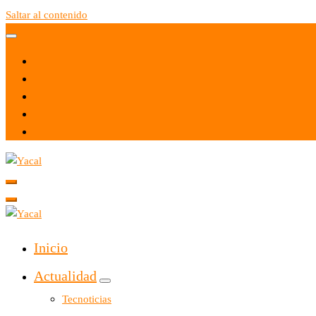
Saltar al contenido
Yacal micro hosting
Yacal micro hosting
Inicio
Actualidad
Tecnoticias