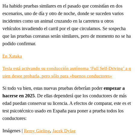
Ha habido pruebas similares en el pasado que consistían en dos
escenarios, uno de día y otro de noche, donde se suceden varios
incidentes como un animal cruzando en la carretera u otros
vehículos invadiendo el carril por el que circulamos. Se sospecha
que las pruebas coreanas serán similares, pero de momento no se ha
podido confirmar.
En Xataka
Tesla está activando su conducción autónoma ‘Full Self-Driving’ a q
uien desee probarla, pero sólo para «buenos conductores»
Si todo va bien, estas nuevas pruebas deberían poder
empezar a
hacerse en 2025
. De ellas dependerá que los conductores de más
edad puedan conservar su licencia. A efectos de comparar, este es et
test psicotécnico usado en España para poner a prueba todos los
conductores:
Imágenes |
,
Remy Gieling
Jacek Dylag