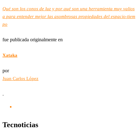
Qué son los conos de luz y por qué son una herramienta muy valios
a para entender mejor las asombrosas propiedades del espacio-tiem
po
fue publicada originalmente en
Xataka
por
Juan Carlos López
.
Tecnoticias