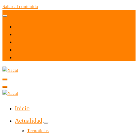
Saltar al contenido
Yacal micro hosting
Yacal micro hosting
Inicio
Actualidad
Tecnoticias