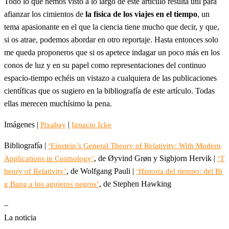
Todo lo que hemos visto a lo largo de este artículo resulta útil para
afianzar los cimientos de
la física de los viajes en el tiempo
, un
tema apasionante en el que la ciencia tiene mucho que decir, y que,
si os atrae, podemos abordar en otro reportaje. Hasta entonces solo
me queda proponeros que si os apetece indagar un poco más en los
conos de luz y en su papel como representaciones del continuo
espacio-tiempo echéis un vistazo a cualquiera de las publicaciones
científicas que os sugiero en la bibliografía de este artículo. Todas
ellas merecen muchísimo la pena.
Imágenes |
|
Pixabay
Ignacio Icke
Bibliografía |
‘Einstein’s General Theory of Relativity: With Modern
, de Øyvind Grøn y Sigbjorn Hervik |
Applications in Cosmology’
‘T
, de Wolfgang Pauli |
heory of Relativity’
‘Historia del tiempo: del Bi
, de Stephen Hawking
g Bang a los agujeros negros’
–
La noticia