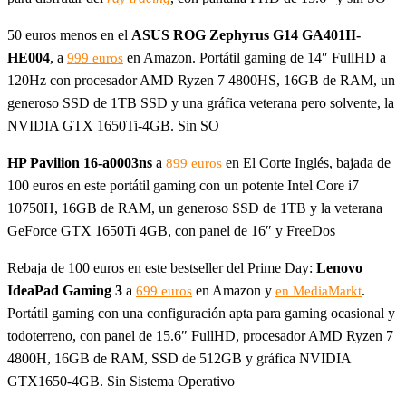
50 euros menos en el
ASUS ROG Zephyrus G14 GA401II-
HE004
, a
en Amazon. Portátil gaming de 14″ FullHD a
999 euros
120Hz con procesador AMD Ryzen 7 4800HS, 16GB de RAM, un
generoso SSD de 1TB SSD y una gráfica veterana pero solvente, la
NVIDIA GTX 1650Ti-4GB. Sin SO
HP Pavilion 16-a0003ns
a
en El Corte Inglés, bajada de
899 euros
100 euros en este portátil gaming con un potente Intel Core i7
10750H, 16GB de RAM, un generoso SSD de 1TB y la veterana
GeForce GTX 1650Ti 4GB, con panel de 16″ y FreeDos
Rebaja de 100 euros en este bestseller del Prime Day:
Lenovo
IdeaPad Gaming 3
a
en Amazon y
.
699 euros
en MediaMarkt
Portátil gaming con una configuración apta para gaming ocasional y
todoterreno, con panel de 15.6″ FullHD, procesador AMD Ryzen 7
4800H, 16GB de RAM, SSD de 512GB y gráfica NVIDIA
GTX1650-4GB. Sin Sistema Operativo