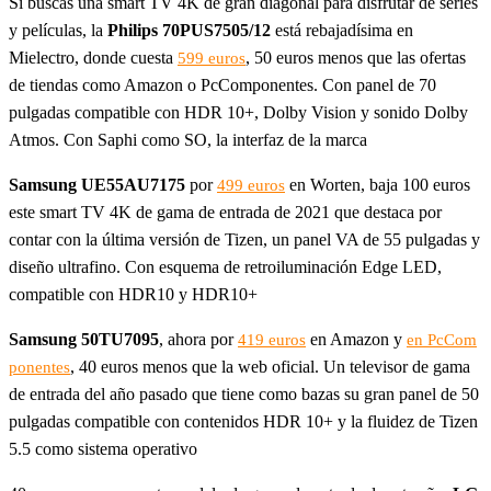
Si buscas una smart TV 4K de gran diagonal para disfrutar de series
y películas, la
Philips 70PUS7505/12
está rebajadísima en
Mielectro, donde cuesta
, 50 euros menos que las ofertas
599 euros
de tiendas como Amazon o PcComponentes. Con panel de 70
pulgadas compatible con HDR 10+, Dolby Vision y sonido Dolby
Atmos. Con Saphi como SO, la interfaz de la marca
Samsung UE55AU7175
por
en Worten, baja 100 euros
499 euros
este smart TV 4K de gama de entrada de 2021 que destaca por
contar con la última versión de Tizen, un panel VA de 55 pulgadas y
diseño ultrafino. Con esquema de retroiluminación Edge LED,
compatible con HDR10 y HDR10+
Samsung 50TU7095
, ahora por
en Amazon y
419 euros
en PcCom
, 40 euros menos que la web oficial. Un televisor de gama
ponentes
de entrada del año pasado que tiene como bazas su gran panel de 50
pulgadas compatible con contenidos HDR 10+ y la fluidez de Tizen
5.5 como sistema operativo