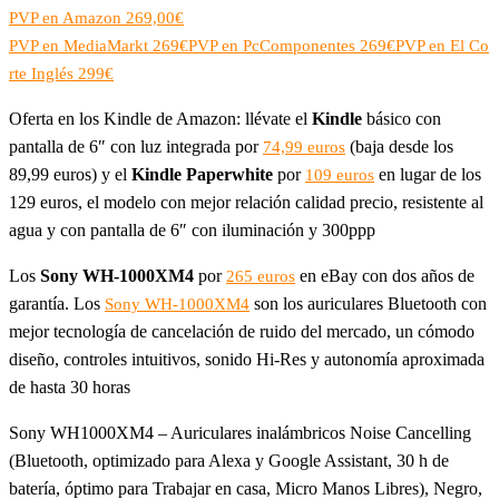
PVP en Amazon 269,00€
PVP en MediaMarkt 269€
PVP en PcComponentes 269€
PVP en El Co
rte Inglés 299€
Oferta en los Kindle de Amazon: llévate el
Kindle
básico con
pantalla de 6″ con luz integrada por
(baja desde los
74,99 euros
89,99 euros) y el
Kindle Paperwhite
por
en lugar de los
109 euros
129 euros, el modelo con mejor relación calidad precio, resistente al
agua y con pantalla de 6″ con iluminación y 300ppp
Los
Sony WH-1000XM4
por
en eBay con dos años de
265 euros
garantía. Los
son los auriculares Bluetooth con
Sony WH-1000XM4
mejor tecnología de cancelación de ruido del mercado, un cómodo
diseño, controles intuitivos, sonido Hi-Res y autonomía aproximada
de hasta 30 horas
Sony WH1000XM4 – Auriculares inalámbricos Noise Cancelling
(Bluetooth, optimizado para Alexa y Google Assistant, 30 h de
batería, óptimo para Trabajar en casa, Micro Manos Libres), Negro,