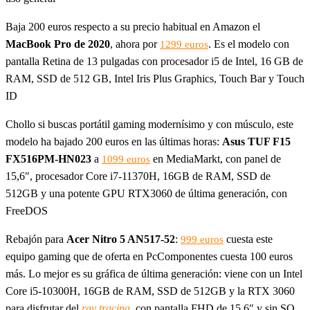
Baja 200 euros respecto a su precio habitual en Amazon el
MacBook Pro de 2020
, ahora por
. Es el modelo con
1299 euros
pantalla Retina de 13 pulgadas con procesador i5 de Intel, 16 GB de
RAM, SSD de 512 GB, Intel Iris Plus Graphics, Touch Bar y Touch
ID
Chollo si buscas portátil gaming modernísimo y con músculo, este
modelo ha bajado 200 euros en las últimas horas:
Asus TUF F15
FX516PM-HN023
a
en MediaMarkt, con panel de
1099 euros
15,6″, procesador Core i7-11370H, 16GB de RAM, SSD de
512GB y una potente GPU RTX3060 de última generación, con
FreeDOS
Rebajón para
Acer Nitro 5 AN517-52
:
cuesta este
999 euros
equipo gaming que de oferta en PcComponentes cuesta 100 euros
más. Lo mejor es su gráfica de última generación: viene con un Intel
Core i5-10300H, 16GB de RAM, SSD de 512GB y la RTX 3060
para disfrutar del
ray tracing
, con pantalla FHD de 15.6″ y sin SO