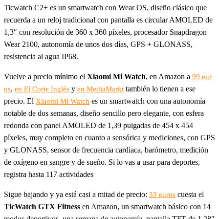
Ticwatch C2+ es un smartwatch con Wear OS, diseño clásico que
recuerda a un reloj tradicional con pantalla es circular AMOLED de
1,3″ con resolución de 360 x 360 píxeles, procesador Snapdragon
Wear 2100, autonomía de unos dos días, GPS + GLONASS,
resistencia al agua IP68.
Vuelve a precio mínimo el
Xiaomi Mi Watch
, en Amazon a
99 eur
,
y
también lo tienen a ese
os
en El Corte Inglés
en MediaMarkt
precio. El
es un smartwatch con una autonomía
Xiaomi Mi Watch
notable de dos semanas, diseño sencillo pero elegante, con esfera
redonda con panel AMOLED de 1,39 pulgadas de 454 x 454
píxeles, muy completo en cuanto a sensórica y mediciones, con GPS
y GLONASS, sensor de frecuencia cardíaca, barómetro, medición
de oxígeno en sangre y de sueño. Si lo vas a usar para deportes,
registra hasta 117 actividades
Sigue bajando y ya está casi a mitad de precio:
cuesta el
33 euros
TicWatch GTX Fitness
en Amazon, un smartwatch básico con 14
modos deportivos, una semana de autonomía, pantalla TFT de 1,28″