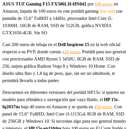
ASUS TUF Gaming F15 FX506LH-HN042
por
en
699 euros
Amazon, bajada de 100 euros en este portátil gaming
low cost
con
pantalla de 15.6″ FullHD a 144Hz, procesador Intel Core i5-
10300H, 16GB de RAM, SSD de 512GB, gráfica NVIDIA
GTX1650-4GB. Sin SO
Casi 200 euros de rebaja en el
Dell Inspiron 15
en la web oficial
respecto a su PVP, donde cuesta
. Portátil para uso general
428 euros
con procicesador AMD Ryzen 5 3450U, 8GB de RAM, SSD de
256, tarjeta gráfica Radeon Vega 8 y Windows 10 Home. Con
diseño ultra fino y 1,8 kg de peso, que, sin ser un ultrabook, te
permitirá llevarlo a todas partes
Descuentos en diferentes versiones del portátil HP15s: si quieres un
modelo para ofimática y navegación que vaya fluido, el
HP 15s-
fq2037ns
baja 40 euros en Amazon y se queda en
. Con
459 euros
panel de 15.6″ FullHD, Intel Core i3-1115G4, 8GB de RAM, SSD
de 256GB y Windows 10. Si necesitas algo para uso general tirando
a intensivo, el
HP 15s-eq1104ns
baja 100 euros en El Corte Inglés y