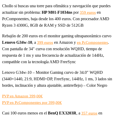
Chollo si buscas una torre para ofimática y navegación que puedes
actualizar sin problema:
HP M01-F1034ns
por
en
359 euros
PcComponentes, baja desde los 400 euros. Con procesador AMD
Ryzen 3 4300G, 8GB de RAM y SSD de 512GB
Rebajón de 200 euros en el monitor gaming ultrapanorámico curvo
Lenovo G34w-10
, a
en Amazon y
.
399 euros
en PcComponentes
Con pantalla de 34″ curva con resolución WQHD, tiempo de
respuesta de 1 ms y una frecuencia de actualización de 144Hz,
compatible con la tecnología AMD FreeSync
Lenovo G34w-10 – Monitor Gaming curvo de 34.0″ WQHD
(3440×1440, 21:9, HDMI+DP, FreeSync, 144Hz, 1 ms, 3 lados sin
bordes, inclinación y altura ajustable, antirreflejo) – Color Negro
PVP en Amazon 399,00€
PVP en PcComponentes por 399,00€
Casi 100 euros menos en el
BenQ EX3203R
, a
en
357 euros