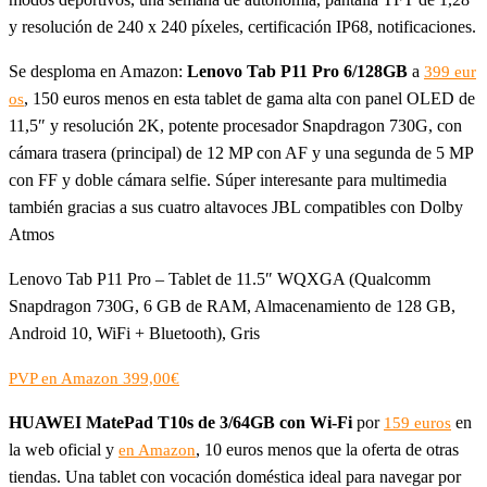
y resolución de 240 x 240 píxeles, certificación IP68, notificaciones.
Se desploma en Amazon:
Lenovo Tab P11 Pro 6/128GB
a
399 eur
, 150 euros menos en esta tablet de gama alta con panel OLED de
os
11,5″ y resolución 2K, potente procesador Snapdragon 730G, con
cámara trasera (principal) de 12 MP con AF y una segunda de 5 MP
con FF y doble cámara selfie. Súper interesante para multimedia
también gracias a sus cuatro altavoces JBL compatibles con Dolby
Atmos
Lenovo Tab P11 Pro – Tablet de 11.5″ WQXGA (Qualcomm
Snapdragon 730G, 6 GB de RAM, Almacenamiento de 128 GB,
Android 10, WiFi + Bluetooth), Gris
PVP en Amazon 399,00€
HUAWEI MatePad T10s de 3/64GB con Wi-Fi
por
en
159 euros
la web oficial y
, 10 euros menos que la oferta de otras
en Amazon
tiendas. Una tablet con vocación doméstica ideal para navegar por