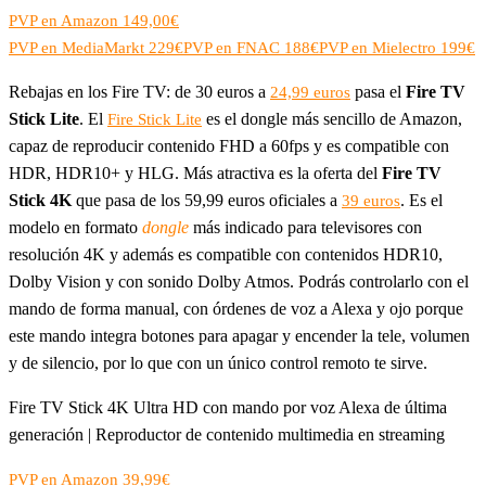
PVP en Amazon 149,00€
PVP en MediaMarkt 229€
PVP en FNAC 188€
PVP en Mielectro 199€
Rebajas en los Fire TV: de 30 euros a
pasa el
Fire TV
24,99 euros
Stick Lite
. El
es el dongle más sencillo de Amazon,
Fire Stick Lite
capaz de reproducir contenido FHD a 60fps y es compatible con
HDR, HDR10+ y HLG. Más atractiva es la oferta del
Fire TV
Stick 4K
que pasa de los 59,99 euros oficiales a
. Es el
39 euros
modelo en formato
dongle
más indicado para televisores con
resolución 4K y además es compatible con contenidos HDR10,
Dolby Vision y con sonido Dolby Atmos. Podrás controlarlo con el
mando de forma manual, con órdenes de voz a Alexa y ojo porque
este mando integra botones para apagar y encender la tele, volumen
y de silencio, por lo que con un único control remoto te sirve.
Fire TV Stick 4K Ultra HD con mando por voz Alexa de última
generación | Reproductor de contenido multimedia en streaming
PVP en Amazon 39,99€