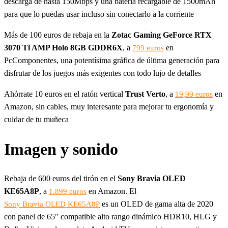
descarga de hasta 150Mbps y una batería recargable de 1500mAh
para que lo puedas usar incluso sin conectarlo a la corriente
Más de 100 euros de rebaja en la
Zotac Gaming GeForce RTX
3070 Ti AMP Holo 8GB GDDR6X
, a
en
799 euros
PcComponentes, una potentísima gráfica de última generación para
disfrutar de los juegos más exigentes con todo lujo de detalles
Ahórrate 10 euros en el ratón vertical
Trust Verto
, a
en
19,99 euros
Amazon, sin cables, muy interesante para mejorar tu ergonomía y
cuidar de tu muñeca
Imagen y sonido
Rebaja de 600 euros del tirón en el
Sony Bravia OLED
KE65A8P
, a
en Amazon. El
1.899 euros
es un OLED de gama alta de 2020
Sony Bravia OLED KE65A8P
con panel de 65″ compatible alto rango dinámico HDR10, HLG y