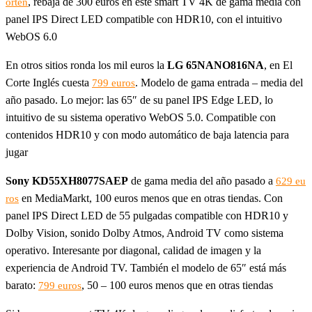
, rebaja de 300 euros en este smart TV 4K de gama media con
orten
panel IPS Direct LED compatible con HDR10, con el intuitivo
WebOS 6.0
En otros sitios ronda los mil euros la
LG 65NANO816NA
, en El
Corte Inglés cuesta
. Modelo de gama entrada – media del
799 euros
año pasado. Lo mejor: las 65″ de su panel IPS Edge LED, lo
intuitivo de su sistema operativo WebOS 5.0. Compatible con
contenidos HDR10 y con modo automático de baja latencia para
jugar
Sony KD55XH8077SAEP
de gama media del año pasado a
629 eu
en MediaMarkt, 100 euros menos que en otras tiendas. Con
ros
panel IPS Direct LED de 55 pulgadas compatible con HDR10 y
Dolby Vision, sonido Dolby Atmos, Android TV como sistema
operativo. Interesante por diagonal, calidad de imagen y la
experiencia de Android TV. También el modelo de 65″ está más
barato:
, 50 – 100 euros menos que en otras tiendas
799 euros