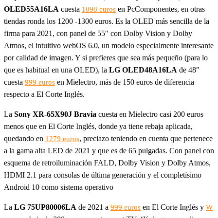
OLED55A16LA
cuesta
en PcComponentes, en otras
1098 euros
tiendas ronda los 1200 -1300 euros. Es la OLED más sencilla de la
firma para 2021, con panel de 55″ con Dolby Vision y Dolby
Atmos, el intuitivo webOS 6.0, un modelo especialmente interesante
por calidad de imagen. Y si prefieres que sea más pequeño (para lo
que es habitual en una OLED), la
LG OLED48A16LA
de 48″
cuesta
en Mielectro, más de 150 euros de diferencia
999 euros
respecto a El Corte Inglés.
La
Sony XR-65X90J Bravia
cuesta en Mielectro casi 200 euros
menos que en El Corte Inglés, donde ya tiene rebaja aplicada,
quedando en
, preciazo teniendo en cuenta que pertenece
1279 euros
a la gama alta LED de 2021 y que es de 65 pulgadas. Con panel con
esquema de retroiluminación FALD, Dolby Vision y Dolby Atmos,
HDMI 2.1 para consolas de última generación y el completísimo
Android 10 como sistema operativo
La
LG 75UP80006LA
de 2021 a
en El Corte Inglés y
999 euros
W