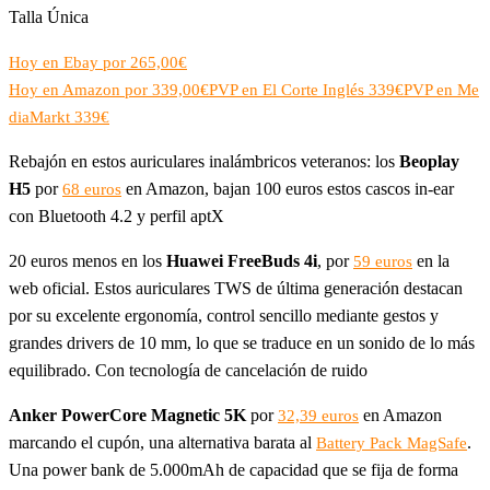
Talla Única
Hoy en Ebay por 265,00€
Hoy en Amazon por 339,00€
PVP en El Corte Inglés 339€
PVP en Me
diaMarkt 339€
Rebajón en estos auriculares inalámbricos veteranos: los
Beoplay
H5
por
en Amazon, bajan 100 euros estos cascos in-ear
68 euros
con Bluetooth 4.2 y perfil aptX
20 euros menos en los
Huawei FreeBuds 4i
, por
en la
59 euros
web oficial. Estos auriculares TWS de última generación destacan
por su excelente ergonomía, control sencillo mediante gestos y
grandes drivers de 10 mm, lo que se traduce en un sonido de lo más
equilibrado. Con tecnología de cancelación de ruido
Anker PowerCore Magnetic 5K
por
en Amazon
32,39 euros
marcando el cupón, una alternativa barata al
.
Battery Pack MagSafe
Una power bank de 5.000mAh de capacidad que se fija de forma