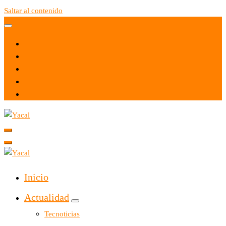
Saltar al contenido
Yacal micro hosting
Yacal micro hosting
Inicio
Actualidad
Tecnoticias