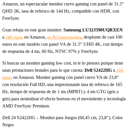
Amazon, un espectacular monitor curvo gaming con panel de 31.5″
QHD 2K, tasa de refresco de 144 Hz, compatible con HDR, con
FreeSync
Gran rebaja en este gran monitor:
Samsung LU32J590UQRXEN
a
en Amazon,
, desplome de casi 100
248 euros
en PcComponentes
euros en este modelo con panel VA de 31.5″ UHD 4K, con tiempo
de respuesta de 4 ms, 60 Hz, NTSC 97% y FreeSync
Si buscas un monitor gaming low cost, ni te lo pienses porque tiene
unas prestaciones brutales para lo que cuesta:
Dell S2422HG
a
104
en Amazon. Monitor gaming con panel curvo VA de 23,8″
euros
con resolución Full HD, una impresionante tasa de refresco de 165
Hz, tiempo de respuesta de de 1 ms (MPRT) y 4 ms GTG (gris a
gris) para neutralizar el efecto borroso en el movimiento y tecnología
AMD FreeSync Premium.
Dell 24 S2422HG – Monitor para Juegos (60,45 cm, 23,8″), Color
Negro