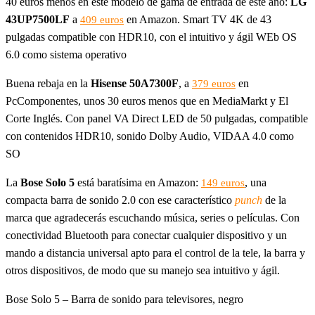
40 euros menos en este modelo de gama de entrada de este año:
LG
43UP7500LF
a
en Amazon. Smart TV 4K de 43
409 euros
pulgadas compatible con HDR10, con el intuitivo y ágil WEb OS
6.0 como sistema operativo
Buena rebaja en la
Hisense 50A7300F
, a
en
379 euros
PcComponentes, unos 30 euros menos que en MediaMarkt y El
Corte Inglés. Con panel VA Direct LED de 50 pulgadas, compatible
con contenidos HDR10, sonido Dolby Audio, VIDAA 4.0 como
SO
La
Bose Solo 5
está baratísima en Amazon:
, una
149 euros
compacta barra de sonido 2.0 con ese característico
punch
de la
marca que agradecerás escuchando música, series o películas. Con
conectividad Bluetooth para conectar cualquier dispositivo y un
mando a distancia universal apto para el control de la tele, la barra y
otros dispositivos, de modo que su manejo sea intuitivo y ágil.
Bose Solo 5 – Barra de sonido para televisores, negro