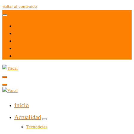
Saltar al contenido
Yacal micro hosting
Yacal micro hosting
Inicio
Actualidad
Tecnoticias