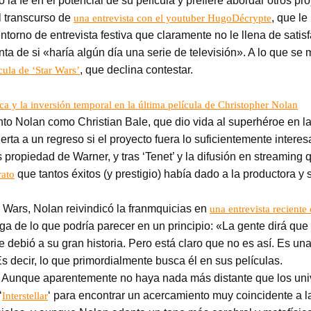
la fe en el potencial de su película y prefiere abordar otros pr
l transcurso de
, que le
una entrevista con el youtuber HugoDécrypte
ntorno de entrevista festiva que claramente no le llena de sati
ta de si «haría algún día una serie de televisión». A lo que se
, que declina contestar.
cula de ‘Star Wars’
tica y la inversión temporal en la última película de Christopher Nolan
o Nolan como Christian Bale, que dio vida al superhéroe en la 
rta a un regreso si el proyecto fuera lo suficientemente intere
ropiedad de Warner, y tras ‘Tenet’ y la difusión en streaming q
que tantos éxitos (y prestigio) había dado a la productora y
rato
 Wars, Nolan reivindicó la franmquicias en
una entrevista reciente
aga de lo que podría parecer en un principio: «La gente dirá que
e debió a su gran historia. Pero está claro que no es así. Es un
Es decir, lo que primordialmente busca él en sus películas.
.
Aunque aparentemente no haya nada más distante que los univ
‘
‘ para encontrar un acercamiento muy coincidente a la
Interstellar