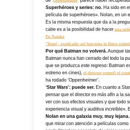
de ‘
‘ parece haber recuperado 
Oppenheimer
Superhéroes y series: no.
Ha sido en e
película de superhéroes». Nolan, en un e
Es la misma respuesta que da a la pregun
cabe es a la posibilidad de hacer
una pelí
En Xataka
‘Tenet’, explicada: así funciona la física cuán
Por qué Batman no volverá.
Aunque tant
Batman nunca han cerrado del todo la pue
que se produzca este regreso: Batman es p
estreno en cines),
el director rompió el cont
ha rodado ‘Oppenheimer’.
‘Star Wars’: puede ser.
En cuanto a Star
pensar que el director es más afín a la s
ver con sus efectos visuales y que todo s
experiencia visual y auditiva increíble». 
Nolan en una galaxia muy, muy lejana
que mirar con atención a películas como 