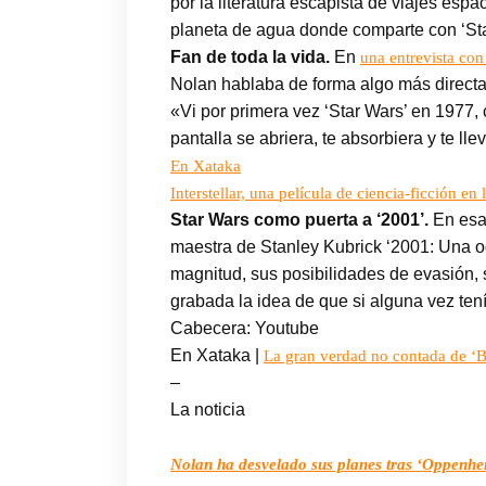
por la literatura escapista de viajes es
planeta de agua donde comparte con ‘Star
Fan de toda la vida.
En
una entrevista co
Nolan hablaba de forma algo más directa 
«Vi por primera vez ‘Star Wars’ en 1977, 
pantalla se abriera, te absorbiera y te lle
En Xataka
Interstellar, una película de ciencia-ficción en
Star Wars como puerta a ‘2001’.
En esa 
maestra de Stanley Kubrick ‘2001: Una od
magnitud, sus posibilidades de evasión, 
grabada la idea de que si alguna vez tení
Cabecera: Youtube
En Xataka |
La gran verdad no contada de ‘Bla
–
La noticia
Nolan ha desvelado sus planes tras ‘Oppenheim