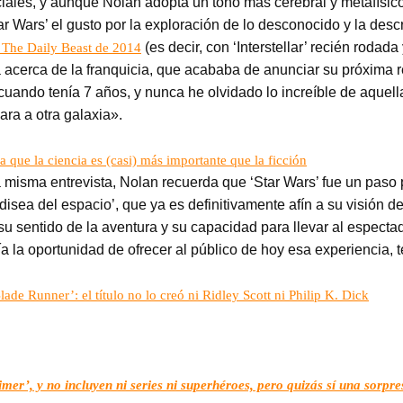
paciales, y aunque Nolan adopta un tono más cerebral y metafísi
 Wars’ el gusto por la exploración de lo desconocido y la desc
(es decir, con ‘Interstellar’ recién rodad
n The Daily Beast de 2014
acerca de la franquicia, que acababa de anunciar su próxima r
cuando tenía 7 años, y nunca he olvidado lo increíble de aquella
vara a otra galaxia».
 la que la ciencia es (casi) más importante que la ficción
misma entrevista, Nolan recuerda que ‘Star Wars’ fue un paso 
isea del espacio’, que ya es definitivamente afín a su visión d
su sentido de la aventura y su capacidad para llevar al especta
a la oportunidad de ofrecer al público de hoy esa experiencia, t
de Runner’: el título no lo creó ni Ridley Scott ni Philip K. Dick
er’, y no incluyen ni series ni superhéroes, pero quizás sí una sorpre