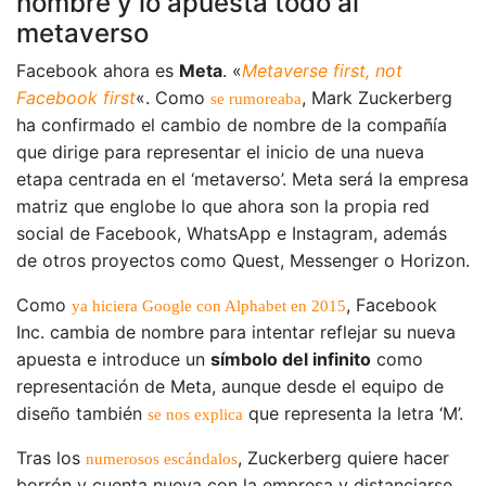
nombre y lo apuesta todo al
metaverso
Facebook ahora es
Meta
. «
Metaverse first, not
Facebook first
«. Como
, Mark Zuckerberg
se rumoreaba
ha confirmado el cambio de nombre de la compañía
que dirige para representar el inicio de una nueva
etapa centrada en el ‘metaverso’. Meta será la empresa
matriz que englobe lo que ahora son la propia red
social de Facebook, WhatsApp e Instagram, además
de otros proyectos como Quest, Messenger o Horizon.
Como
, Facebook
ya hiciera Google con Alphabet en 2015
Inc. cambia de nombre para intentar reflejar su nueva
apuesta e introduce un
símbolo del infinito
como
representación de Meta, aunque desde el equipo de
diseño también
que representa la letra ‘M’.
se nos explica
Tras los
, Zuckerberg quiere hacer
numerosos escándalos
borrón y cuenta nueva con la empresa y distanciarse