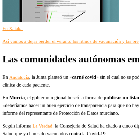
En Xataka
Así vamos a dejar perder el verano: los ritmos de vacunación y las pr
Las comunidades autónomas empie
En
, la Junta planteó un «
carné covid
» sin el cual no se po
Andalucía
clínica de cada paciente.
En
Murcia
, el gobierno regional buscó la forma de
publicar un list
«deberíamos hacer un buen ejercicio de transparencia para que no hay
informe del representante de Protección de Datos murciano.
Según informa
la Consejería de Salud ha citado a cinco d
La Verdad,
Salud que ya han sido vacunados contra la Covid-19.