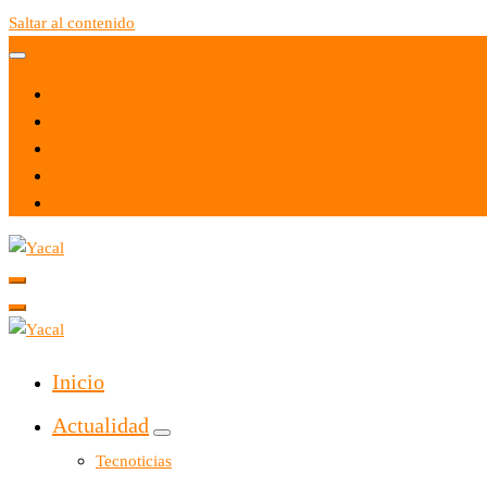
Saltar al contenido
Yacal micro hosting
Yacal micro hosting
Inicio
Actualidad
Tecnoticias