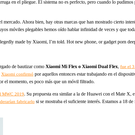
a arruga en el pliegue. El sistema no es perfecto, pero cuando lo pudimo
 el mercado. Ahora bien, hay otras marcas que han mostrado cierto inter
uyos móviles plegables hemos oído hablar infinidad de veces y que toda
’s allegedly made by Xiaomi, I’m told. Hot new phone, or gadget porn de
argado de bautizar como
Xiaomi Mi Flex o Xiaomi Dual Flex
,
fue el 
.
por aquellos entonces estar trabajando en el dispositi
Xiaomi confirmó
or el momento, es poco más que un móvil filtrado.
. Su propuesta era similar a la de Huawei con el Mate X, es
n el MWC 2019
si se mostraba el suficiente interés. Estamos a 18 d
erarían fabricarlo