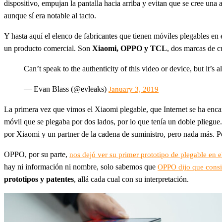
dispositivo, empujan la pantalla hacia arriba y evitan que se cree un
aunque sí era notable al tacto.
Y hasta aquí el elenco de fabricantes que tienen móviles plegables en
un producto comercial. Son
Xiaomi, OPPO y TCL
, dos marcas de c
Can’t speak to the authenticity of this video or device, but it
— Evan Blass (@evleaks)
January 3, 2019
La primera vez que vimos el Xiaomi plegable, que Internet se ha enc
móvil que se plegaba por dos lados, por lo que tenía un doble pliegue
por Xiaomi y un partner de la cadena de suministro, pero nada más. P
OPPO, por su parte,
nos dejó ver su primer prototipo de plegable e
hay ni información ni nombre, solo sabemos que
OPPO dijo que consid
prototipos y patentes
, allá cada cual con su interpretación.