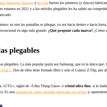
,
,
y
fueron los primeros (y únicos) fabrican
ung
Motorola
Huawei
Royole
ro estamos en 2021 y a los móviles plegables les ha salido un competid
mercado.
inos: en uno las pantallas se pliegan, ya sea hacia dentro o hacia fuer
convencional en algo más grande.
¿Qué propone cada marca?
¿Cómo est
as plegables
las plegables. La más popular quizá sea Samsung, que es la única que, 
. Dos de ellos tiene formato libro y solo el Galaxy Z Flip, por 
 Fold 2
ma «UTG», siglas de «Ultra Thing Glass» o
cristal ultra fino
, si lo tra
co). Es una
y, aparentem
pantalla de vidrio plegable
fabricado por Schott