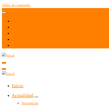
Saltar al contenido
Yacal micro hosting
Yacal micro hosting
Inicio
Actualidad
Tecnoticias