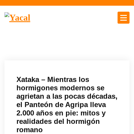
S
a
l
t
Yacal micro hosting
a
r
a
l
c
o
n
Xataka – Mientras los
t
hormigones modernos se
e
agrietan a las pocas décadas,
n
el Panteón de Agripa lleva
i
d
2.000 años en pie: mitos y
o
realidades del hormigón
romano