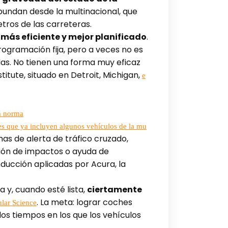
abundan desde la multinacional, que
tros de las carreteras.
ás eficiente y mejor planificado
.
programación fija, pero a veces no es
das. No tienen una forma muy eficaz
titute, situado en Detroit, Michigan,
e
la norma
es que ya incluyen algunos vehículos de la mu
emas de alerta de tráfico cruzado,
ción de impactos o ayuda de
nducción aplicadas por Acura, la
 y, cuando esté lista,
ciertamente
. La meta: lograr coches
lar Science
os tiempos en los que los vehículos