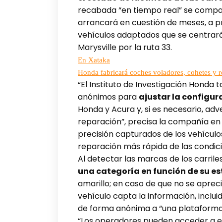
recabada “en tiempo real” se compart
arrancará en cuestión de meses, a p
vehículos adaptados que se centrarán
Marysville por la ruta 33.
En Xataka
Honda fabricará coches voladores, cohetes y ro
“El Instituto de Investigación Hond
anónimos para
ajustar la configu
Honda y Acura y, si es necesario, adv
reparación”, precisa la compañía e
precisión capturados de los vehículo
reparación más rápida de las condici
Al detectar las marcas de los carriles
una categoría en función de su e
amarillo; en caso de que no se apreci
vehículo capta la información, inclui
de forma anónima a “una plataforma s
“Los operadores pueden acceder a es