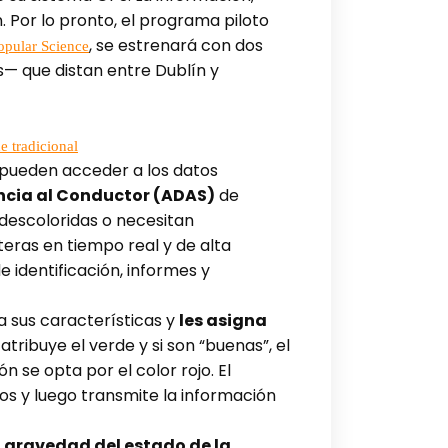
 Por lo pronto, el programa piloto
, se estrenará con dos
opular Science
s— que distan entre Dublín y
e tradicional
 pueden acceder a los datos
encia al Conductor (ADAS)
de
n descoloridas o necesitan
teras en tiempo real y de alta
 identificación, informes y
ca sus características y
les asigna
s atribuye el verde y si son “buenas”, el
n se opta por el color rojo. El
eos y luego transmite la información
la gravedad del estado de la