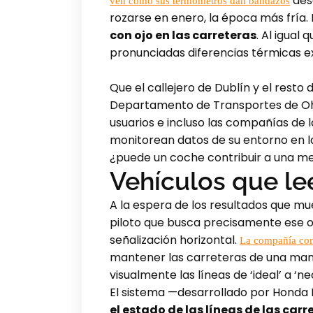
desd
ven cómo sus termómetros dan bandazos
rozarse en enero, la época más fría.
con ojo en las carreteras
. Al igual
pronunciadas diferencias térmicas ex
Que el callejero de Dublín y el rest
Departamento de Transportes de Ohio
usuarios e incluso las compañías de 
monitorean datos de su entorno en l
¿puede un coche contribuir a una me
Vehículos que lee
A la espera de los resultados que mu
piloto que busca precisamente ese o
señalización horizontal.
La compañía con 
mantener las carreteras de una maner
visualmente las líneas de ‘ideal’ a ‘n
El sistema —desarrollado por Honda R
el estado de las líneas de las carr