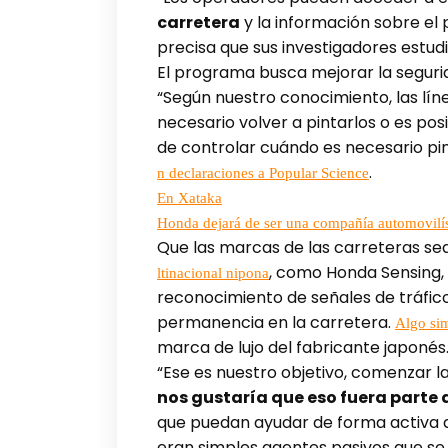
carretera
y la información sobre el 
precisa que sus investigadores estud
El programa busca mejorar la seguri
“Según nuestro conocimiento, las líne
necesario volver a pintarlos o es po
de controlar cuándo es necesario pint
.
n declaraciones a Popular Science
En Xataka
Honda dejará de ser una compañía automovilíst
Que las marcas de las carreteras sea
, como Honda Sensing,
ltinacional nipona
reconocimiento de señales de tráfico
permanencia en la carretera.
Algo si
marca de lujo del fabricante japonés
“Ese es nuestro objetivo, comenzar la
nos gustaría que eso fuera parte 
que puedan ayudar de forma activa al
eran simples agentes pasivos que se l