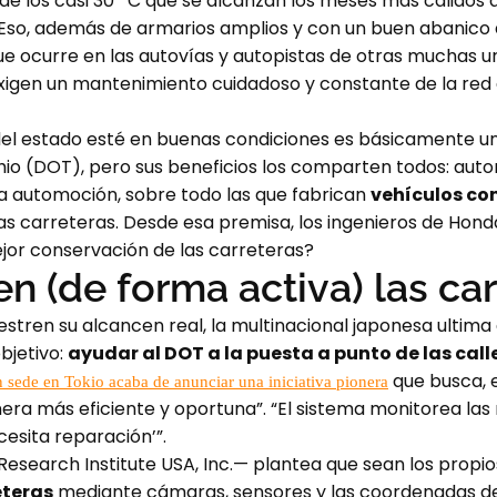
e los casi 30º C que se alcanzan los meses más cálidos d
 Eso, además de armarios amplios y con un buen abanico 
 que ocurre en las autovías y autopistas de otras muchas ur
igen un mantenimiento cuidadoso y constante de la red d
o del estado esté en buenas condiciones es básicamente u
 (DOT), pero sus beneficios los comparten todos: autor
la automoción, sobre todo las que fabrican
vehículos co
as carreteras. Desde esa premisa, los ingenieros de Hon
jor conservación de las carreteras?
n (de forma activa) las ca
estren su alcancen real, la multinacional japonesa ultim
bjetivo:
ayudar al DOT a la puesta a punto de las call
que busca, e
sede en Tokio acaba de anunciar una iniciativa pionera
a más eficiente y oportuna”. “El sistema monitorea las ma
ecesita reparación’”.
esearch Institute USA, Inc.— plantea que sean los propi
eteras
mediante cámaras, sensores y las coordenadas de 