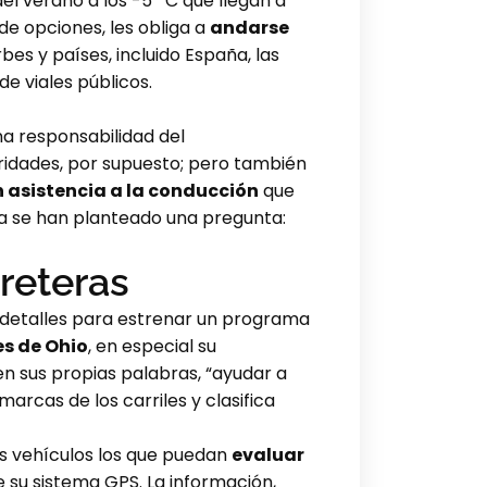
el verano a los -5º C que llegan a
de opciones, les obliga a
andarse
bes y países, incluido España, las
e viales públicos.
na responsabilidad del
idades, por supuesto; pero también
n asistencia a la conducción
que
da se han planteado una pregunta:
rreteras
a detalles para estrenar un programa
es de Ohio
, en especial su
n sus propias palabras, “ayudar a
rcas de los carriles y clasifica
os vehículos los que puedan
evaluar
su sistema GPS. La información,