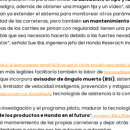
peligro, además de obtener una imagen fija y un vídeo”, 
ian ya extender el sistema para monitorear otros paráme
dad de las carreteras, pero también
un mantenimiento m
as de los carriles se pintan con regularidad; tienen una 
sible que sea necesario hacerlo debido a las fuertes neva
ar”, señala Sue Bai, ingeniera jefa del Honda Reserach Ins
ica: la marca nipona pierde la fe en que el coche privado siga siendo 
n más legibles facilitaría también la labor de
funcionalidad
 que incorpora
avisador de ángulo muerto (BSI)
, sist
, limitador de velocidad inteligente, prevención y mitiga
, tecnologías de asistencia a la co
milar ocurre con AcuraWatch
.
 investigación y el programa piloto, madurar la tecnología
de los productos e Honda en el futuro
”,
reconoce Bai a Popu
 mantenimiento de las propias carreteras y dejar atrás l
imitaban a circular por las autovías o autopistas.