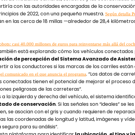
iría con las autoridades encargadas de la conservación.
rincipios de 2022, con una pequeña muestra.
Según detalla P
 en las cerca de 18 millas —alrededor de 28,4 kilómetro
bots: casi 40.000 millones de euros para reinventarse más allá del coch
a también está explorando cómo los vehículos conectados
ración de percepción del Sistema Avanzado de Asist
ertir a los conductores si las marcas de los carriles está
n
. “Los datos de carre
el comunicado en el que anuncia el programa
s conectados tienen el potencial de mejorar el proceso de
ones peligrosas de las carreteras”.
 a la izquierda y derecha del vehículo, el sistema identifi
stado de conservación
. Si las señales son “ideales” se le
en, se asocian con el gris y cuando requieren de reparació
das las coordenadas de longitud y latitud, imágenes y víd
egura para su análisis”.
ta plataforma para identificar
la ubicación, el tipo y 