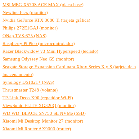
MSI MEG X570S ACE MAX (placa base)
Newline Flex (monitor)
Nvidia GeForce RTX 3080 Ti (tarjeta gráfica)
Philips 272E1GAJ (monitor)
QNap TVS-675 (NAS)
Raspberry Pi Pico (microcontrolador)
Razer Blackwidow v3 Mini Hyperspeed (teclado)
Samsung Odyssey Neo G9 (monitor)
Seagate Storage Expansion Card para Xbox Series X y S (tarjeta de a
lmacenamiento)
Synology DS1821+ (NAS)
Thrustmaster T248 (volante)
TP-Link Deco X90 (repetidor Wi-Fi)
ViewSonic ELITE XG320Q (monitor)
WD WD_BLACK SN750 SE NVMe (SSD)
Xiaomi Mi Desktop Monitor 27 (monitor)
Xiaomi Mi Router AX9000 (router)