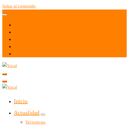
Saltar al contenido
Yacal micro hosting
Yacal micro hosting
Inicio
Actualidad
Tecnoticias