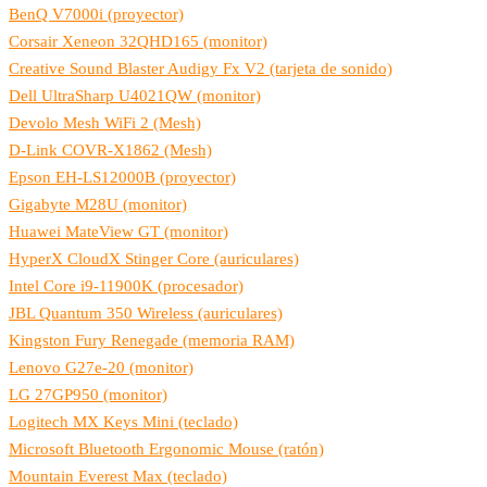
BenQ V7000i (proyector)
Corsair Xeneon 32QHD165 (monitor)
Creative Sound Blaster Audigy Fx V2 (tarjeta de sonido)
Dell UltraSharp U4021QW (monitor)
Devolo Mesh WiFi 2 (Mesh)
D-Link COVR-X1862 (Mesh)
Epson EH-LS12000B (proyector)
Gigabyte M28U (monitor)
Huawei MateView GT (monitor)
HyperX CloudX Stinger Core (auriculares)
Intel Core i9-11900K (procesador)
JBL Quantum 350 Wireless (auriculares)
Kingston Fury Renegade (memoria RAM)
Lenovo G27e-20 (monitor)
LG 27GP950 (monitor)
Logitech MX Keys Mini (teclado)
Microsoft Bluetooth Ergonomic Mouse (ratón)
Mountain Everest Max (teclado)