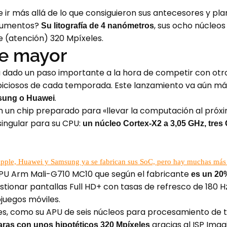
ir más allá de lo que consiguieron sus antecesores y plan
rgumentos?
, sus ocho núcleos
Su litografía de 4 nanómetros
 (atención) 320 Mpíxeles.
ce mayor
a dado un paso importante a la hora de competir con ot
iciosos de cada temporada. Este lanzamiento va aún más
.
msung o Huawei
n un chip preparado para «llevar la computación al próx
ingular para su CPU:
un núcleo Cortex-X2 a 3,05 GHz, tres
pple, Huawei y Samsung ya se fabrican sus SoC, pero hay muchas más 
U Arm Mali-G710 MC10 que según el fabricante
es un 20%
stionar pantallas Full HD+ con tasas de refresco de 180 H
ojuegos móviles.
s, como su APU de seis núcleos para procesamiento de tare
gracias al ISP Imag
aras con unos hipotéticos 320 Mpíxeles