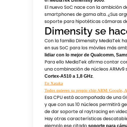
el
.
MediaTek Dimensity 9000
El nuevo SoC nace con la ambición de 
smartphones de gama alta. ¿Sus a
soporte para hipotéticas cámaras de
Dimensity se ha
Con la familia Dimensity MediaTek h
en sus SoC para los móviles más amb
lidiar con lo mejor de Qualcomm, Sa
Para ello MediaTek afirma contar co
una combinación de núcleos ARMv9 s
.
Cortex-A510 a 1,8 GHz
En Xataka
Todos quieren su propio chip ARM: Google, A
Esa CPU está acompañada de una GP
y que con sus 10 núcleos permitirá ge
de dar soporte al raytracing en vide
Hay otras características descatable
ejemplo ese citado
soporte para cám