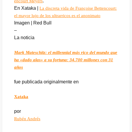
.
encourt Meyers
En Xataka |
La discreta vida de Françoise Bettencourt:
el mayor lujo de los ultrarricos es el anonimato
Imagen | Red Bull
–
La noticia
Mark Mateschitz: el millennial más rico del mundo que
ha «dado alas» a su fortuna: 34.700 millones con 31
años
fue publicada originalmente en
Xataka
por
Rubén Andrés