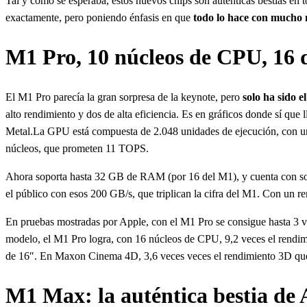
Tal y como se esperaba, estos nuevos chips son auténticas bestias en 
exactamente, pero poniendo énfasis en que
todo lo hace con mucho 
M1 Pro, 10 núcleos de CPU, 16
El M1 Pro parecía la gran sorpresa de la keynote, pero
solo ha sido 
alto rendimiento y dos de alta eficiencia. Es en gráficos donde sí que
Metal.La GPU está compuesta de 2.048 unidades de ejecución, con una
núcleos, que prometen 11 TOPS.
Ahora soporta hasta 32 GB de RAM (por 16 del M1), y cuenta con sopo
el público con esos 200 GB/s, que triplican la cifra del M1. Con un
En pruebas mostradas por Apple, con el M1 Pro se consigue hasta 3 ve
modelo, el M1 Pro logra, con 16 núcleos de CPU, 9,2 veces el rend
de 16″. En Maxon Cinema 4D, 3,6 veces veces el rendimiento 3D que 
M1 Max: la auténtica bestia de