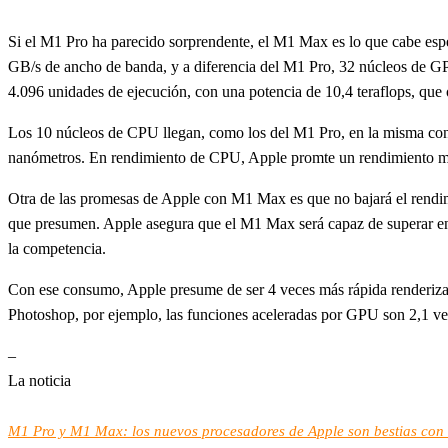
Si el M1 Pro ha parecido sorprendente, el M1 Max es lo que cabe espe
GB/s de ancho de banda, y a diferencia del M1 Pro, 32 núcleos de G
4.096 unidades de ejecución, con una potencia de 10,4 teraflops, que
Los 10 núcleos de CPU llegan, como los del M1 Pro, en la misma confi
nanómetros. En rendimiento de CPU, Apple promte un rendimiento más
Otra de las promesas de Apple con M1 Max es que no bajará el rendimi
que presumen. Apple asegura que el M1 Max será capaz de superar en 
la competencia.
Con ese consumo, Apple presume de ser 4 veces más rápida renderi
Photoshop, por ejemplo, las funciones aceleradas por GPU son 2,1 
–
La noticia
M1 Pro y M1 Max: los nuevos procesadores de Apple son bestias con