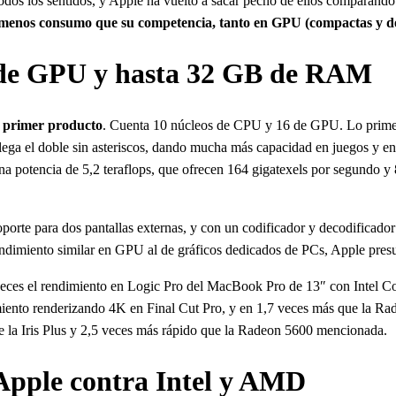
todos los sentidos, y Apple ha vuelto a sacar pecho de ellos comparando
menos consumo que su competencia, tanto en GPU (compactas y de
 de GPU y hasta 32 GB de RAM
el primer producto
. Cuenta 10 núcleos de CPU y 16 de GPU. Lo primer
 llega el doble sin asteriscos, dando mucha más capacidad en juegos y e
 potencia de 5,2 teraflops, que ofrecen 164 gigatexels por segundo y
rte para dos pantallas externas, y con un codificador y decodificador
 rendimiento similar en GPU al de gráficos dedicados de PCs, Apple pr
ces el rendimiento en Logic Pro del MacBook Pro de 13″ con Intel Core 
imiento renderizando 4K en Final Cut Pro, y en 1,7 veces más que la
la Iris Plus y 2,5 veces más rápido que la Radeon 5600 mencionada.
 Apple contra Intel y AMD