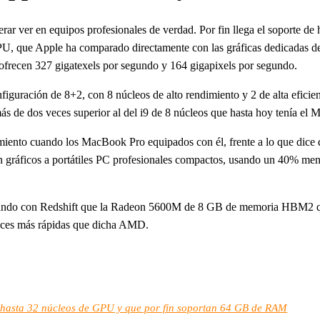
rar ver en equipos profesionales de verdad. Por fin llega el soporte d
PU, que Apple ha comparado directamente con las gráficas dedicadas d
 ofrecen 327 gigatexels por segundo y 164 gigapixels por segundo.
guración de 8+2, con 8 núcleos de alto rendimiento y 2 de alta eficien
 de dos veces superior al del i9 de 8 núcleos que hasta hoy tenía el
ento cuando los MacBook Pro equipados con él, frente a lo que dice que
gráficos a portátiles PC profesionales compactos, usando un 40% menos
zando con Redshift que la Radeon 5600M de 8 GB de memoria HBM2 qu
veces más rápidas que dicha AMD.
 hasta 32 núcleos de GPU y que por fin soportan 64 GB de RAM