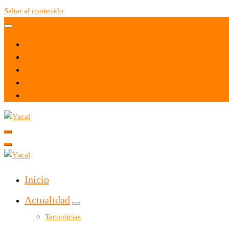
Saltar al contenido
Yacal micro hosting
Yacal micro hosting
Inicio
Actualidad
Tecnoticias