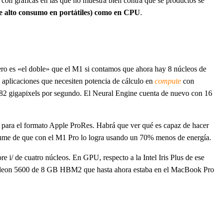
 con gráficas en las que no muestra bien contra qué se productos se
 alto consumo en portátiles) como en CPU
.
o es «el doble» que el M1 si contamos que ahora hay 8 núcleos de
n aplicaciones que necesiten potencia de cálculo en
compute
con
 82 gigapixels por segundo. El Neural Engine cuenta de nuevo con 16
 para el formato Apple ProRes. Habrá que ver qué es capaz de hacer
esume de que con el M1 Pro lo logra usando un 70% menos de energía.
i/ de cuatro núcleos. En GPU, respecto a la Intel Iris Plus de ese
 Radeon 5600 de 8 GB HBM2 que hasta ahora estaba en el MacBook Pro