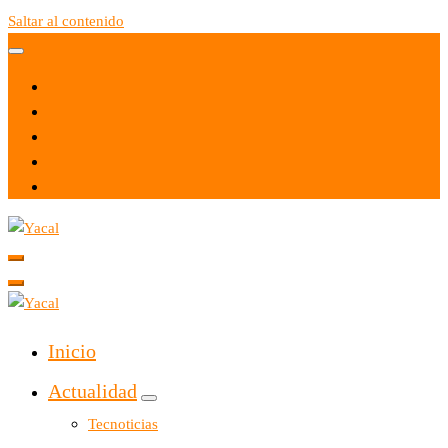
Saltar al contenido
Yacal micro hosting
Yacal micro hosting
Inicio
Actualidad
Tecnoticias