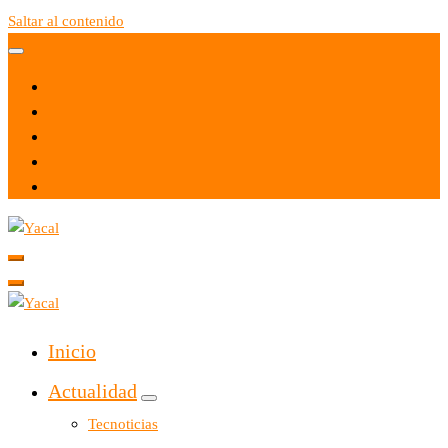
Saltar al contenido
Yacal micro hosting
Yacal micro hosting
Inicio
Actualidad
Tecnoticias