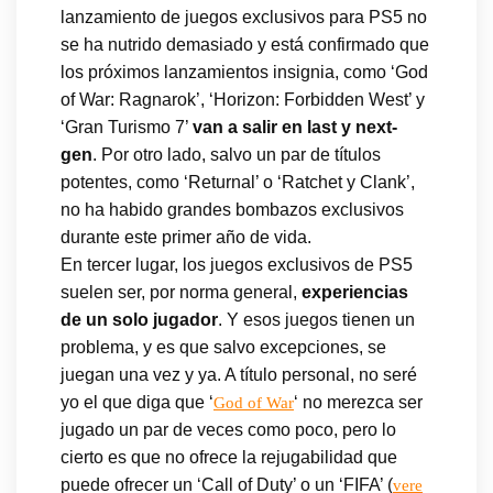
lanzamiento de juegos exclusivos para PS5 no
se ha nutrido demasiado y está confirmado que
los próximos lanzamientos insignia, como ‘God
of War: Ragnarok’, ‘Horizon: Forbidden West’ y
‘Gran Turismo 7’
van a salir en last y next-
gen
. Por otro lado, salvo un par de títulos
potentes, como ‘Returnal’ o ‘Ratchet y Clank’,
no ha habido grandes bombazos exclusivos
durante este primer año de vida.
En tercer lugar, los juegos exclusivos de PS5
suelen ser, por norma general,
experiencias
de un solo jugador
. Y esos juegos tienen un
problema, y es que salvo excepciones, se
juegan una vez y ya. A título personal, no seré
yo el que diga que ‘
‘ no merezca ser
God of War
jugado un par de veces como poco, pero lo
cierto es que no ofrece la rejugabilidad que
puede ofrecer un ‘Call of Duty’ o un ‘FIFA’ (
vere