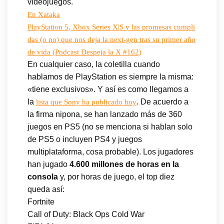
videojuegos.
En Xataka
PlayStation 5, Xbox Series X|S y las promesas cumpli
das (o no) que nos deja la next-gen tras su primer año
de vida (Podcast Despeja la X #162)
En cualquier caso, la coletilla cuando
hablamos de PlayStation es siempre la misma:
«tiene exclusivos». Y así es como llegamos a
la
. De acuerdo a
lista que Sony ha publicado hoy
la firma nipona, se han lanzado más de 360
juegos en PS5 (no se menciona si hablan solo
de PS5 o incluyen PS4 y juegos
multiplataforma, cosa probable). Los jugadores
han jugado
4.600 millones de horas en la
consola
y, por horas de juego, el top diez
queda así:
Fortnite
Call of Duty: Black Ops Cold War