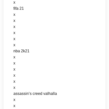
x
fifa 21
x
x
x
x
x
x
nba 2k21
x
x
x
x
x
x
assassin’s creed valhalla
x
x