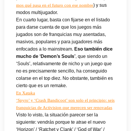
) y sus
mos qué pasa en el futuro con ese nombre
modos multijugador.
En cuarto lugar, basta con fijarse en el listado
para darse cuenta de que los juegos más
jugados son de franquicias muy asentadas,
masivos, populares y para jugadores más
enfocados a lo mainstream.
Eso también dice
mucho de ‘Demon’s Souls’
, que siendo un
‘Souls’, relativamente de nicho y un juego que
no es precisamente sencillo, ha conseguido
colarse en el top diez. No obstante, también es
cierto que es un remake.
En Xataka
‘Spyro’ y ‘Crash Bandicoot’ son solo el principio: seis
franquicias de Activision que merecen ser renovadas
Visto lo visto, la situación parecer ser la
siguiente: vendrás porque te atrae el nuevo
‘Horizon’ / ‘Ratchet y Clank’ / ‘God of War’ /