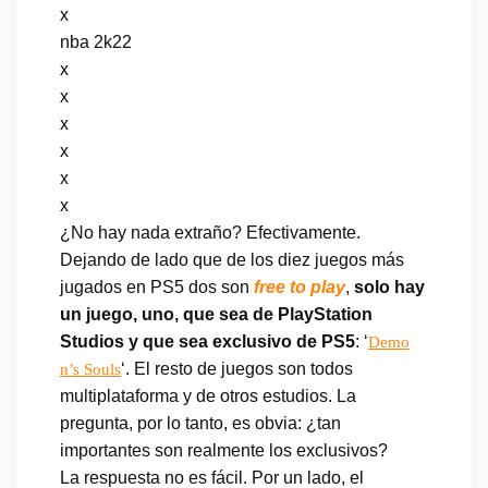
x
nba 2k22
x
x
x
x
x
x
¿No hay nada extraño? Efectivamente.
Dejando de lado que de los diez juegos más
jugados en PS5 dos son
free to play
,
solo hay
un juego, uno, que sea de PlayStation
Studios y que sea exclusivo de PS5
: ‘
Demo
‘. El resto de juegos son todos
n’s Souls
multiplataforma y de otros estudios. La
pregunta, por lo tanto, es obvia: ¿tan
importantes son realmente los exclusivos?
La respuesta no es fácil. Por un lado, el