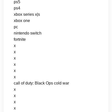
ps5
ps4
xbox series x|s
xbox one
pc
nintendo switch
fortnite
x
x
x
x
x
x
call of duty: Black Ops cold war
x
x
x
x