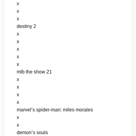
x
x
x
destiny 2
x
x
x
x
x
mlb the show 21
x
x
x
x
marvel’s spider-man: miles morales
x
x
demon’s souls