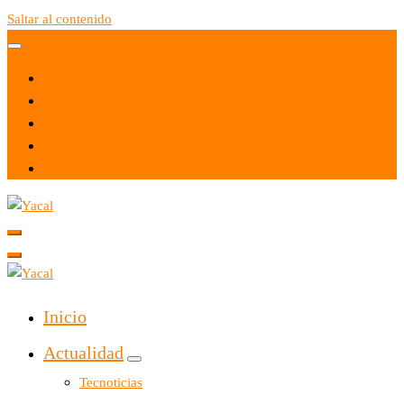
Saltar al contenido
Yacal micro hosting
Yacal micro hosting
Inicio
Actualidad
Tecnoticias