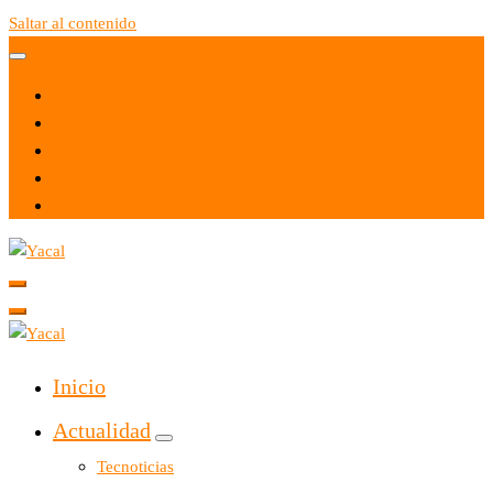
Saltar al contenido
Yacal micro hosting
Yacal micro hosting
Inicio
Actualidad
Tecnoticias