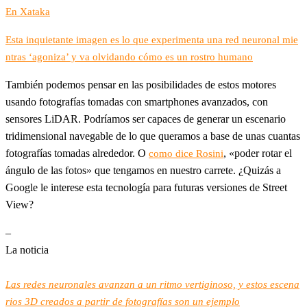
En Xataka
Esta inquietante imagen es lo que experimenta una red neuronal mie
ntras ‘agoniza’ y va olvidando cómo es un rostro humano
También podemos pensar en las posibilidades de estos motores
usando fotografías tomadas con smartphones avanzados, con
sensores LiDAR. Podríamos ser capaces de generar un escenario
tridimensional navegable de lo que queramos a base de unas cuantas
fotografías tomadas alrededor. O
, «poder rotar el
como dice Rosini
ángulo de las fotos» que tengamos en nuestro carrete. ¿Quizás a
Google le interese esta tecnología para futuras versiones de Street
View?
–
La noticia
Las redes neuronales avanzan a un ritmo vertiginoso, y estos escena
rios 3D creados a partir de fotografías son un ejemplo