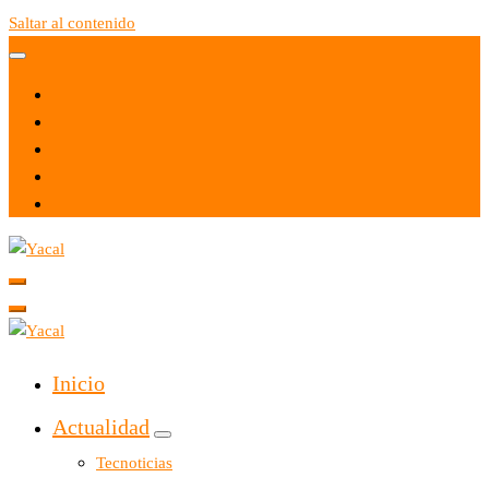
Saltar al contenido
Yacal micro hosting
Yacal micro hosting
Inicio
Actualidad
Tecnoticias