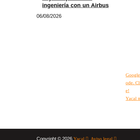
ingeniería con un Airbus
06/08/2026
Google
ode. Cl
e!
Yacal 
Copyright © 2026
Yacal
Aviso legal