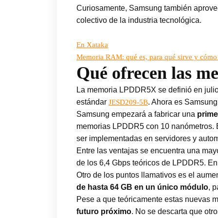
Curiosamente, Samsung también aprovec
colectivo de la industria tecnológica.
En Xataka
Memoria RAM: qué es, para qué sirve y cómo m
Qué ofrecen las
La memoria LPDDR5X se definió en julio 
estándar
. Ahora es Samsung 
JESD209-5B
Samsung empezará a fabricar una
prim
memorias LPDDR5 con 10 nanómetros. Es
ser implementadas en servidores y autom
Entre las ventajas se encuentra una mayo
de los 6,4 Gbps teóricos de LPDDR5. En
Otro de los puntos llamativos es el au
de hasta 64 GB en un único módulo
, 
Pese a que teóricamente estas nuevas m
futuro próximo
. No se descarta que otr