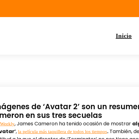
Inicio
ágenes de ‘Avatar 2’ son un resumen
eron en sus tres secuelas
, James Cameron ha tenido ocasión de mostrar
al
t Weekly
vatar’
,
.
También, de
la película más taquillera de todos los tiempos