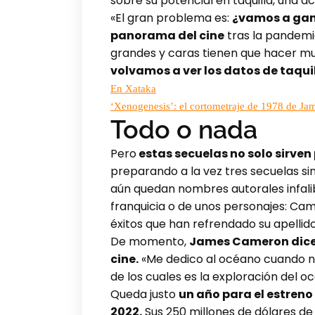
sobre su potencial en taquilla, una a
«El gran problema es:
¿vamos a gana
panorama del cine
tras la pandemia
grandes y caras tienen que hacer mu
volvamos a ver los datos de taqui
En Xataka
‘Xenogenesis’: el cortometraje de 1978 de Jam
Todo o nada
Pero
estas secuelas no solo sirven
preparando a la vez tres secuelas sin
aún quedan nombres autorales infalib
franquicia o de unos personajes: Ca
éxitos que han refrendado su apellid
De momento,
James Cameron dice 
cine.
«Me dedico al océano cuando no 
de los cuales es la exploración del oc
Queda justo
un año para el estreno 
2022.
Sus 250 millones de dólares de