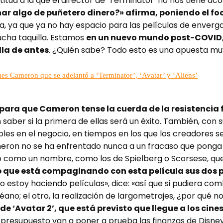
ctitud a la que el director de ‘Terminator’ no nos tiene a
r algo de puñetero dinero?» afirma, poniendo el f
, ya que ya no hay espacio para las películas de enverg
cha taquilla. Estamos
en un nuevo mundo post-COVID,
lla de antes
. ¿Quién sabe? Todo esto es una apuesta mu
es Cameron que se adelantó a ‘Terminator’, ‘Avatar’ y ‘Aliens’
 para que Cameron tense la cuerda de la resistencia f
 saber si la primera de ellas será un éxito. También, con s
les en el negocio, en tiempos en los que los creadores s
meron no se ha enfrentado nunca a un fracaso que ponga e
o como un nombre, como los de Spielberg o Scorsese, que 
que está compaginando con esta película sus dos pa
estoy haciendo películas», dice: «así que si pudiera co
éano; el otro, la realización de largometrajes, ¿por qué no
de ‘Avatar 2’, que está previsto que llegue a los cine
 presupuesto van a poner a prueba las finanzas de Disne