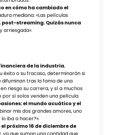
costumbrados.
oco en cómo ha cambiado el
adura mediana: «Las películas
 post-streaming. Quizás nunca
y arriesgada».
inanciera de la industria
,
u éxito o su fracaso, determinarán si
e difuminan tras la fama de una
n riesgo su carrera, y sí a muchos
por sí solos venden una película.
siones: el mundo acuático y el
mbinar mis dos grandes amores, uno
 lo iba a hacer?».
s el próximo 16 de diciembre de
y, ya que suman una cantidad que