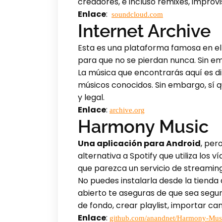
creadores, e incluso remixes, impro
Enlace
:
soundcloud.com
Internet Archive
Esta es una plataforma famosa en el
para que no se pierdan nunca. Sin e
La música que encontrarás aquí es dif
músicos conocidos. Sin embargo, sí q
y legal.
Enlace
:
archive.org
Harmony Music
Una aplicación para Android
, per
alternativa a Spotify que utiliza lo
que parezca un servicio de streaming
No puedes instalarla desde la tienda 
abierto te aseguras de que sea segur
de fondo, crear playlist, importar ca
Enlace
:
github.com/anandnet/Harmony-Mus