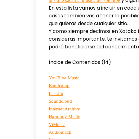
y algun
pps que sacan la música de YouTube
En esta lista vamos a incluir en cada
casos también vas a tener la posibil
que quieras desde cualquier sitio.
Y como siempre decimos en Xataka Bas
consideras importante, te invitamos
podrá beneficiarse del conocimiento
Índice de Contenidos (14)
YouTube Music
Bandcamp
Last.fm
Soundcloud
Internet Archive
Harmony Music
ViMusic
Audiomack