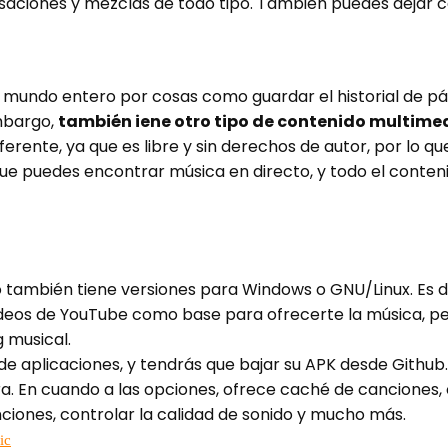
visaciones y mezclas de todo tipo. También puedes dejar
 mundo entero por cosas como guardar el historial de pá
mbargo,
también iene otro tipo de contenido multime
erente, ya que es libre y sin derechos de autor, por lo q
ue puedes encontrar música en directo, y todo el conteni
o también tiene versiones para Windows o GNU/Linux. Es d
s vídeos de YouTube como base para ofrecerte la música, 
 musical.
de aplicaciones, y tendrás que bajar su APK desde Github.
a. En cuando a las opciones, ofrece caché de canciones,
nciones, controlar la calidad de sonido y mucho más.
ic