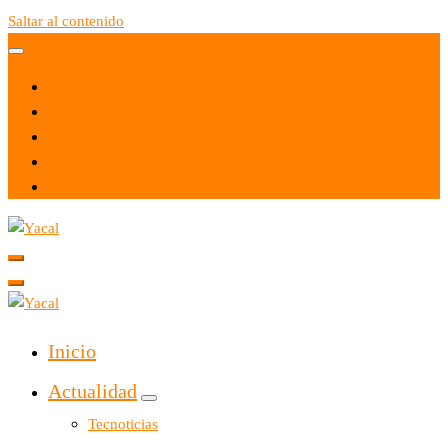
Saltar al contenido
Yacal micro hosting
Yacal micro hosting
Inicio
Actualidad
Tecnoticias