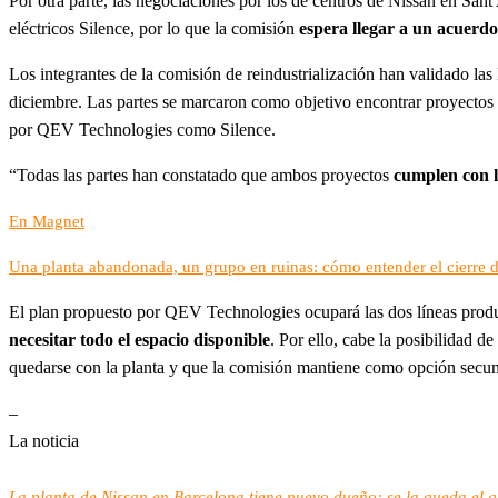
Por otra parte, las negociaciones por los de centros de Nissan en Sa
eléctricos Silence, por lo que la comisión
espera llegar a un acuerd
Los integrantes de la comisión de reindustrialización han validado la
diciembre. Las partes se marcaron como objetivo encontrar proyectos
por QEV Technologies como Silence.
“Todas las partes han constatado que ambos proyectos
cumplen con l
En Magnet
Una planta abandonada, un grupo en ruinas: cómo entender el cierre 
El plan propuesto por QEV Technologies ocupará las dos líneas produ
necesitar todo el espacio disponible
. Por ello, cabe la posibilidad
quedarse con la planta y que la comisión mantiene como opción secun
–
La noticia
La planta de Nissan en Barcelona tiene nuevo dueño: se la queda el 