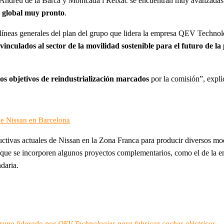
nt Andreu de la Barca y Montcada i Reixac se encuentran muy avanzadas
o global muy pronto
.
s líneas generales del plan del grupo que lidera la empresa QEV Technol
vinculados al sector de la movilidad sostenible para el futuro de la
os objetivos de reindustrialización marcados
por la comisión”, expli
de Nissan en Barcelona
ctivas actuales de Nissan en la Zona Franca para producir diversos mo
 de que se incorporen algunos proyectos complementarios, como el de 
daria.
grupo liderado por QEV Technologies para fabricar coches eléctricos