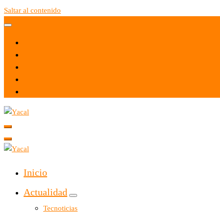
Saltar al contenido
Yacal micro hosting
Yacal micro hosting
Inicio
Actualidad
Tecnoticias