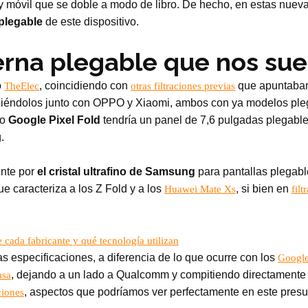
t y móvil que se doble a modo de libro. De hecho, en estas nue
 plegable
de este dispositivo.
erna plegable que nos su
o
, coincidiendo con
que apuntaban 
TheElec
otras filtraciones previas
ibiéndolos junto con OPPO y Xiaomi, ambos con ya modelos ple
mo
Google Pixel Fold
tendría un panel de 7,6 pulgadas plegable
.
ente por
el cristal ultrafino de Samsung
para pantallas plegabl
ue caracteriza a los Z Fold y a los
, si bien en
Huawei Mate Xs
filt
 cada fabricante y qué tecnología utilizan
s especificaciones, a diferencia de lo que ocurre con los
Google
, dejando a un lado a Qualcomm y compitiendo directamente
asa
, aspectos que podríamos ver perfectamente en este presu
ciones