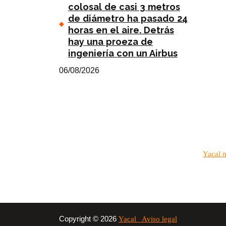
colosal de casi 3 metros
de diámetro ha pasado 24
horas en el aire. Detrás
hay una proeza de
ingeniería con un Airbus
06/08/2026
Yacal 
Copyright © 2026
Yacal
Aviso legal