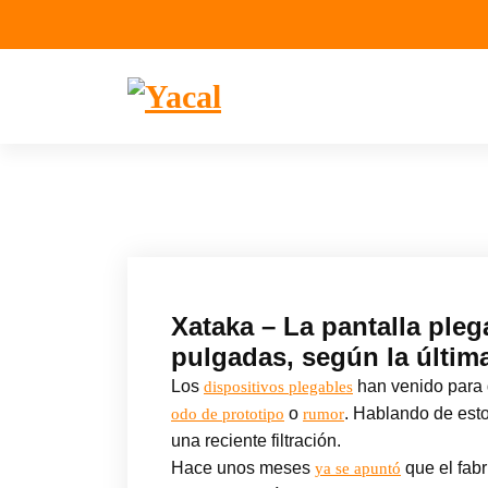
S
a
l
t
a
Yacal micro hosting
r
a
l
c
o
n
t
Xataka – La pantalla pleg
e
pulgadas, según la última
n
i
Los
han venido para 
dispositivos plegables
d
o
. Hablando de est
odo de prototipo
rumor
o
una reciente filtración.
Hace unos meses
que el fabr
ya se apuntó