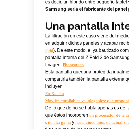
es decir, un híbrido entre pequeño table
Samsung sería el fabricante del panel
Una pantalla int
La filtración en este caso viene del medi
en adquirir dichos paneles y acabar rec
). De este modo, el ya bautizado co
Fold
pantalla interna del Z Fold 2 de Samsung
Imagen:
Phonearena
Esta pantalla quedaría protegida igualm
compartiría también la pantalla externa q
incluyen.
En Xataka
Móviles enrollables vs. plegables: qué propone
De lo que de no se habla apenas es de la
que éstos incorporen
un procesador de la c
y
s de alta gama
hasta cinco años de actualiza