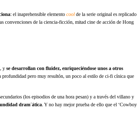
ciona
: el inaprehensible elemento
cool
de la serie original es replicado
las convenciones de la ciencia-ficción, mitad cine de acción de Hong
í, y
se desarrollan con fluidez, enriqueciéndose unos a otros
sin profundidad pero muy resultón, un poco al estilo de ci-fi cínica que
ecundarios (los episodios de una hora pesan) y a través del villano y
fundidad dram´ática
. Y no hay mejor prueba de ello que el ‘Cowboy