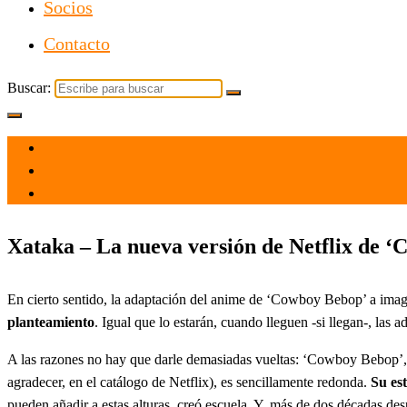
Socios
Contacto
Buscar:
el 17 Nov 2021
por
Tecnología
Xataka – La nueva versión de Netflix de ‘
En cierto sentido, la adaptación del anime de ‘Cowboy Bebop’ a image
planteamiento
. Igual que lo estarán, cuando lleguen -si llegan-, las
A las razones no hay que darle demasiadas vueltas: ‘Cowboy Bebop’, l
agradecer, en el catálogo de Netflix), es sencillamente redonda.
Su est
pueden añadir a estas alturas, creó escuela. Y, más de dos décadas des