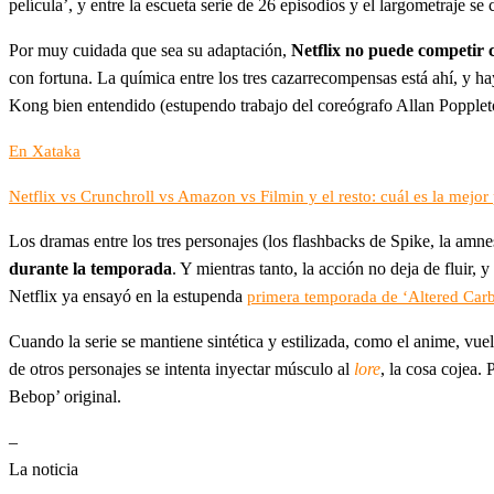
película’, y entre la escueta serie de 26 episodios y el largometraje se
Por muy cuidada que sea su adaptación,
Netflix no puede competir 
con fortuna. La química entre los tres cazarrecompensas está ahí, y h
Kong bien entendido (estupendo trabajo del coreógrafo Allan Popplet
En Xataka
Netflix vs Crunchroll vs Amazon vs Filmin y el resto: cuál es la mejo
Los dramas entre los tres personajes (los flashbacks de Spike, la amne
durante la temporada
. Y mientras tanto, la acción no deja de fluir, 
Netflix ya ensayó en la estupenda
primera temporada de ‘Altered Car
Cuando la serie se mantiene sintética y estilizada, como el anime, vue
de otros personajes se intenta inyectar músculo al
lore
, la cosa cojea.
Bebop’ original.
–
La noticia