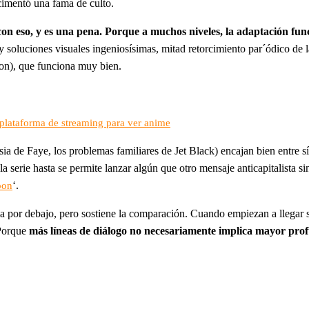
 cimentó una fama de culto.
con eso, y es una pena. Porque a muchos niveles, la adaptación fun
ay soluciones visuales ingeniosísimas, mitad retorcimiento par´ódico de 
on), que funciona muy bien.
r plataforma de streaming para ver anime
sia de Faye, los problemas familiares de Jet Black) encajan bien entre s
y la serie hasta se permite lanzar algún que otro mensaje anticapitalista 
‘.
bon
la por debajo, pero sostiene la comparación. Cuando empiezan a llegar s
 Porque
más líneas de diálogo no necesariamente implica mayor pro