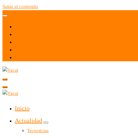
Saltar al contenido
Yacal micro hosting
Yacal micro hosting
Inicio
Actualidad
Tecnoticias