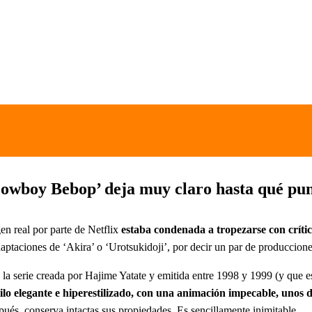
Cowboy Bebop’ deja muy claro hasta qué punt
n real por parte de Netflix
estaba condenada a tropezarse con críti
 adaptaciones de ‘Akira’ o ‘Urotsukidoji’, por decir un par de produccion
a serie creada por Hajime Yatate y emitida entre 1998 y 1999 (y que est
ilo elegante e hiperestilizado, con una animación impecable, unos 
pués, conserva intactas sus propiedades. Es sencillamente inimitable.