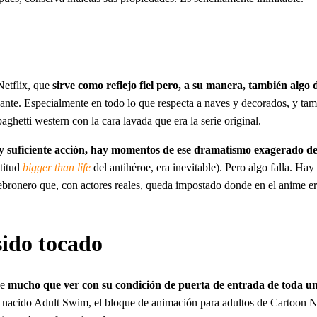
Netflix, que
sirve como reflejo fiel pero, a su manera, también alg
sante. Especialmente en todo lo que respecta a naves y decorados, y tam
ghetti western con la cara lavada que era la serie original.
y suficiente acción, hay momentos de ese dramatismo exagerado del 
ctitud
bigger than life
del antihéroe, era inevitable). Pero algo falla. Hay
bronero que, con actores reales, queda impostado donde en el anime era
sido tocado
ne
mucho que ver con su condición de puerta de entrada de toda u
ién nacido Adult Swim, el bloque de animación para adultos de Cartoo