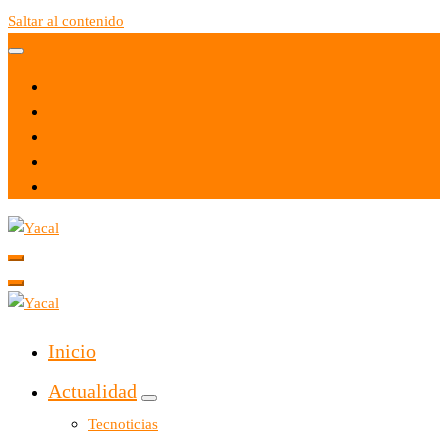
Saltar al contenido
Yacal micro hosting
Yacal micro hosting
Inicio
Actualidad
Tecnoticias