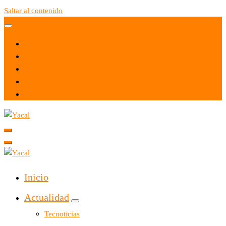
Saltar al contenido
Yacal micro hosting
Yacal micro hosting
Inicio
Actualidad
Tecnoticias